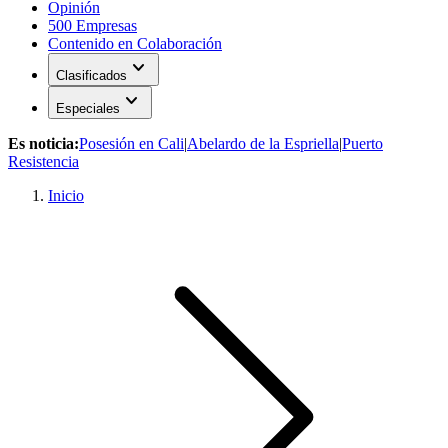
Opinión
500 Empresas
Contenido en Colaboración
expand_more
Clasificados
expand_more
Especiales
Es noticia:
Posesión en Cali
|
Abelardo de la Espriella
|
Puerto
Resistencia
Inicio