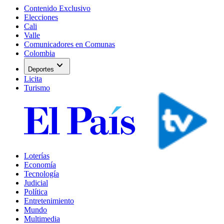
Contenido Exclusivo
Elecciones
Cali
Valle
Comunicadores en Comunas
Colombia
expand_more
Deportes
Licita
Turismo
Loterías
Economía
Tecnología
Judicial
Política
Entretenimiento
Mundo
Multimedia