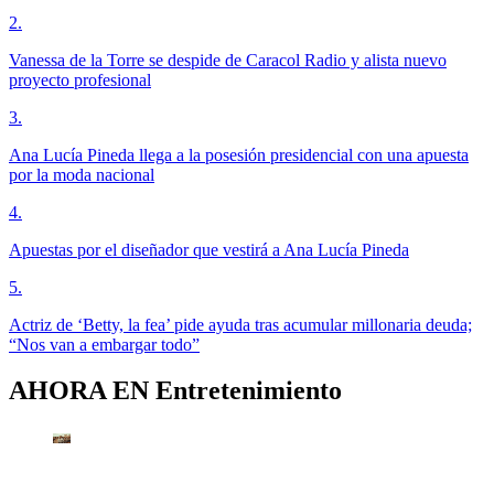
2
.
Vanessa de la Torre se despide de Caracol Radio y alista nuevo
proyecto profesional
3
.
Ana Lucía Pineda llega a la posesión presidencial con una apuesta
por la moda nacional
4
.
Apuestas por el diseñador que vestirá a Ana Lucía Pineda
5
.
Actriz de ‘Betty, la fea’ pide ayuda tras acumular millonaria deuda;
“Nos van a embargar todo”
AHORA EN
Entretenimiento