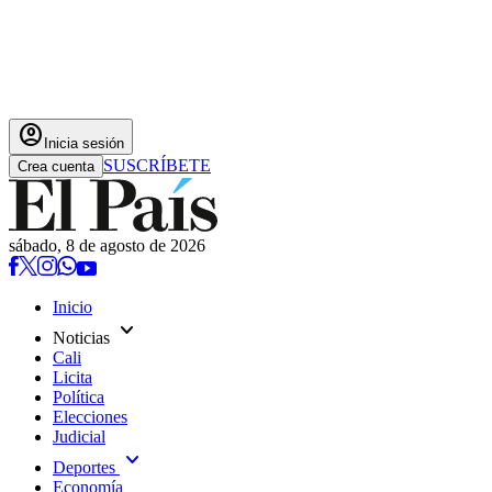
account_circle
Inicia sesión
SUSCRÍBETE
Crea cuenta
sábado, 8 de agosto de 2026
Inicio
expand_more
Noticias
Cali
Licita
Política
Elecciones
Judicial
expand_more
Deportes
Economía