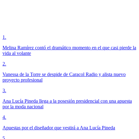
1
.
Melina Ramírez contó el dramático momento en el que casi pierde la
vida al volante
2
.
Vanessa de la Torre se despide de Caracol Radio y alista nuevo
proyecto profesional
3
.
Ana Lucía Pineda llega a la posesión presidencial con una apuesta
por la moda nacional
4
.
Apuestas por el diseñador que vestirá a Ana Lucía Pineda
5
.