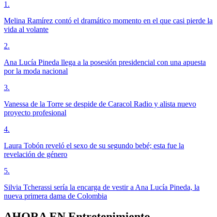
1
.
Melina Ramírez contó el dramático momento en el que casi pierde la
vida al volante
2
.
Ana Lucía Pineda llega a la posesión presidencial con una apuesta
por la moda nacional
3
.
Vanessa de la Torre se despide de Caracol Radio y alista nuevo
proyecto profesional
4
.
Laura Tobón reveló el sexo de su segundo bebé; esta fue la
revelación de género
5
.
Silvia Tcherassi sería la encarga de vestir a Ana Lucía Pineda, la
nueva primera dama de Colombia
AHORA EN
Entretenimiento