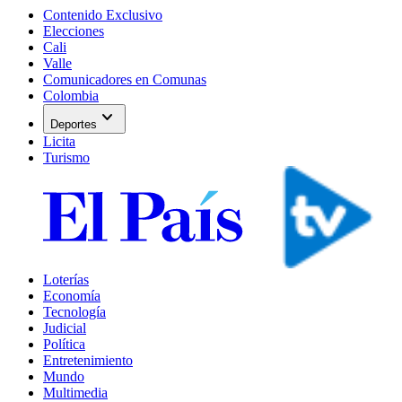
Contenido Exclusivo
Elecciones
Cali
Valle
Comunicadores en Comunas
Colombia
expand_more
Deportes
Licita
Turismo
Loterías
Economía
Tecnología
Judicial
Política
Entretenimiento
Mundo
Multimedia