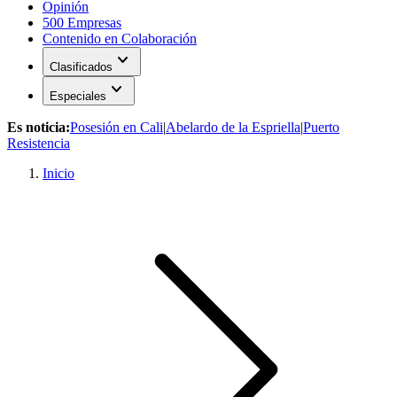
Opinión
500 Empresas
Contenido en Colaboración
expand_more
Clasificados
expand_more
Especiales
Es noticia:
Posesión en Cali
|
Abelardo de la Espriella
|
Puerto
Resistencia
Inicio