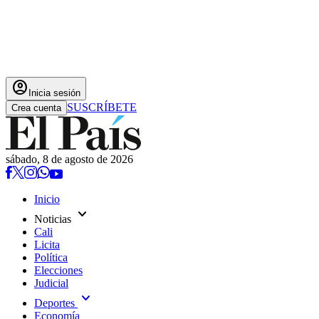
account_circle
Inicia sesión
SUSCRÍBETE
Crea cuenta
sábado, 8 de agosto de 2026
Inicio
expand_more
Noticias
Cali
Licita
Política
Elecciones
Judicial
expand_more
Deportes
Economía