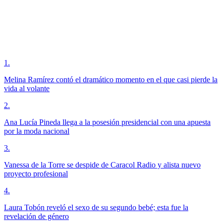
1
.
Melina Ramírez contó el dramático momento en el que casi pierde la
vida al volante
2
.
Ana Lucía Pineda llega a la posesión presidencial con una apuesta
por la moda nacional
3
.
Vanessa de la Torre se despide de Caracol Radio y alista nuevo
proyecto profesional
4
.
Laura Tobón reveló el sexo de su segundo bebé; esta fue la
revelación de género