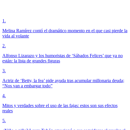
1
.
Melina Ramírez contó el dramático momento en el que casi pierde la
vida al volante
2
.
Alfonso Lizarazo y los humoristas de ‘Sábados Felices’ que ya no
están: la lista de grandes figuras
3
.
Actriz de ‘Betty, la fea’ pide ayuda tras acumular millonaria deuda;
“Nos van a embargar todo”
4
.
Mitos y verdades sobre el uso de las fajas: estos son sus efectos
reales
5
.