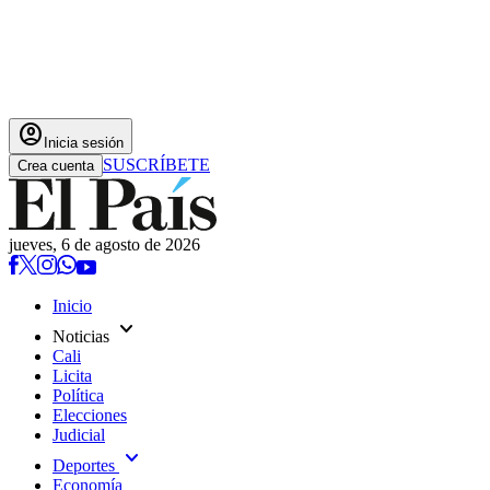
account_circle
Inicia sesión
SUSCRÍBETE
Crea cuenta
jueves, 6 de agosto de 2026
Inicio
expand_more
Noticias
Cali
Licita
Política
Elecciones
Judicial
expand_more
Deportes
Economía