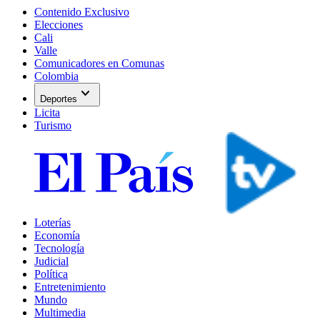
Contenido Exclusivo
Elecciones
Cali
Valle
Comunicadores en Comunas
Colombia
expand_more
Deportes
Licita
Turismo
Loterías
Economía
Tecnología
Judicial
Política
Entretenimiento
Mundo
Multimedia