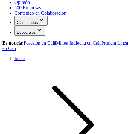
Opinión
500 Empresas
Contenido en Colaboración
expand_more
Clasificados
expand_more
Especiales
Es noticia:
Posesión en Cali
|
Minga Indígena en Cali
|
Primera Linea
en Cali
Inicio