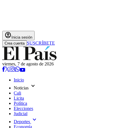
account_circle
Inicia sesión
SUSCRÍBETE
Crea cuenta
viernes, 7 de agosto de 2026
Inicio
expand_more
Noticias
Cali
Licita
Política
Elecciones
Judicial
expand_more
Deportes
Economía