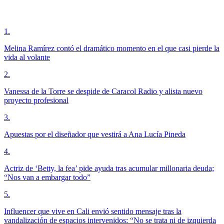
1
.
Melina Ramírez contó el dramático momento en el que casi pierde la
vida al volante
2
.
Vanessa de la Torre se despide de Caracol Radio y alista nuevo
proyecto profesional
3
.
Apuestas por el diseñador que vestirá a Ana Lucía Pineda
4
.
Actriz de ‘Betty, la fea’ pide ayuda tras acumular millonaria deuda;
“Nos van a embargar todo”
5
.
Influencer que vive en Cali envió sentido mensaje tras la
vandalización de espacios intervenidos: “No se trata ni de izquierda