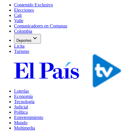
Contenido Exclusivo
Elecciones
Cali
Valle
Comunicadores en Comunas
Colombia
expand_more
Deportes
Licita
Turismo
Loterías
Economía
Tecnología
Judicial
Política
Entretenimiento
Mundo
Multimedia