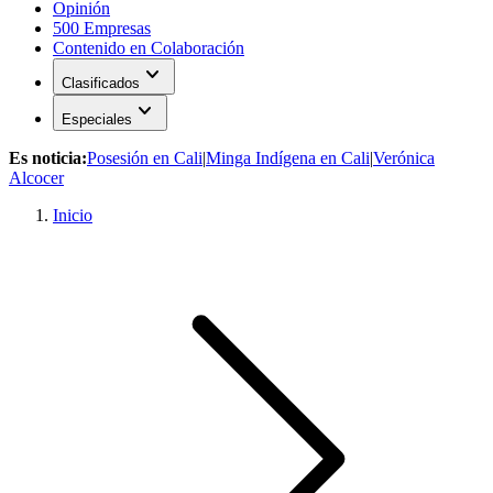
Opinión
500 Empresas
Contenido en Colaboración
expand_more
Clasificados
expand_more
Especiales
Es noticia:
Posesión en Cali
|
Minga Indígena en Cali
|
Verónica
Alcocer
Inicio