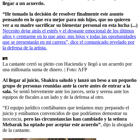
llegar a un acuerdo.
“He tomado la decisión de resolver finalmente este asunto
pensando en lo que era mejor para mis hijos, que no quieren
ver a su madre sacrificar su bienestar personal en esta lucha (...)
Necesito dejar atrás el estrés y el desgaste emocional de los últimos
años y centrarme en lo que amo: mis hijos y todas las oportunidades
que se presentarán en mi carrera”, dice el comunicado revelado por
la defensa de la artista.
La cantante cerró su pleito con Hacienda y llegó a un acuerdo por
una millonaria suma de dinero.
| Foto:
AFP
Al llegar al juicio, Shakira saludó y lanzó un beso a un pequeño
grupo de personas reunidas ante la corte antes de entrar a la
sala.
Se sentó brevemente ante los jueces, seria y serena ante los
equipos de fiscales a un lado y de la defensa al otro.
“El equipo jurídico confiábamos que teníamos muy preparado el
juicio y estábamos convencidos de que podríamos demostrar su
inocencia,
pero las circunstancias han cambiado y la señora
Mebarak ha optado por aceptar este acuerdo”
, dijo la abogada
de la cantante.