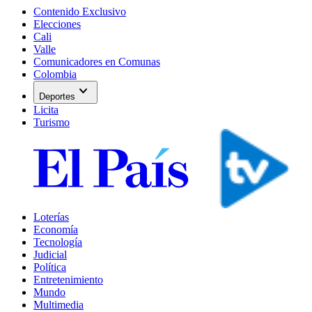
Contenido Exclusivo
Elecciones
Cali
Valle
Comunicadores en Comunas
Colombia
expand_more
Deportes
Licita
Turismo
Loterías
Economía
Tecnología
Judicial
Política
Entretenimiento
Mundo
Multimedia