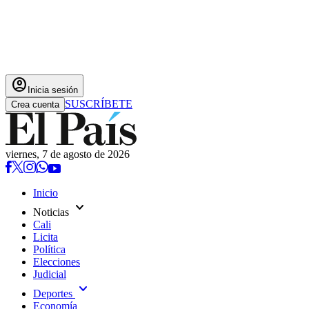
account_circle
Inicia sesión
SUSCRÍBETE
Crea cuenta
viernes, 7 de agosto de 2026
Inicio
expand_more
Noticias
Cali
Licita
Política
Elecciones
Judicial
expand_more
Deportes
Economía