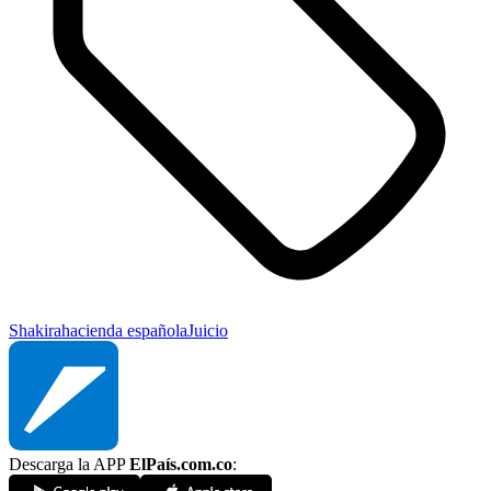
Shakira
hacienda española
Juicio
Descarga la APP
ElPaís.com.co
: