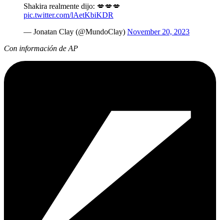
Shakira realmente dijo: 💋💋💋
pic.twitter.com/lAetKbiKDR
— Jonatan Clay (@MundoClay)
November 20, 2023
Con información de AP