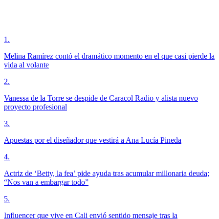
1
.
Melina Ramírez contó el dramático momento en el que casi pierde la
vida al volante
2
.
Vanessa de la Torre se despide de Caracol Radio y alista nuevo
proyecto profesional
3
.
Apuestas por el diseñador que vestirá a Ana Lucía Pineda
4
.
Actriz de ‘Betty, la fea’ pide ayuda tras acumular millonaria deuda;
“Nos van a embargar todo”
5
.
Influencer que vive en Cali envió sentido mensaje tras la