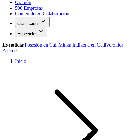
Opinión
500 Empresas
Contenido en Colaboración
expand_more
Clasificados
expand_more
Especiales
Es noticia:
Posesión en Cali
|
Minga Indígena en Cali
|
Verónica
Alcocer
Inicio