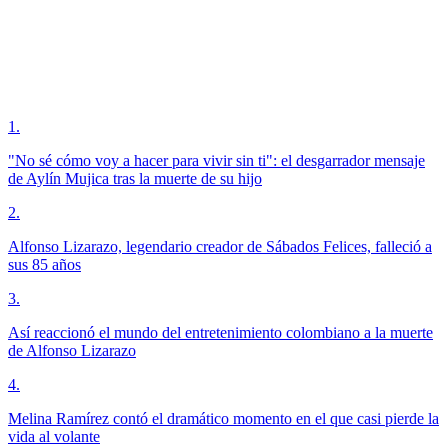
1
.
"No sé cómo voy a hacer para vivir sin ti": el desgarrador mensaje
de Aylín Mujica tras la muerte de su hijo
2
.
Alfonso Lizarazo, legendario creador de Sábados Felices, falleció a
sus 85 años
3
.
Así reaccionó el mundo del entretenimiento colombiano a la muerte
de Alfonso Lizarazo
4
.
Melina Ramírez contó el dramático momento en el que casi pierde la
vida al volante