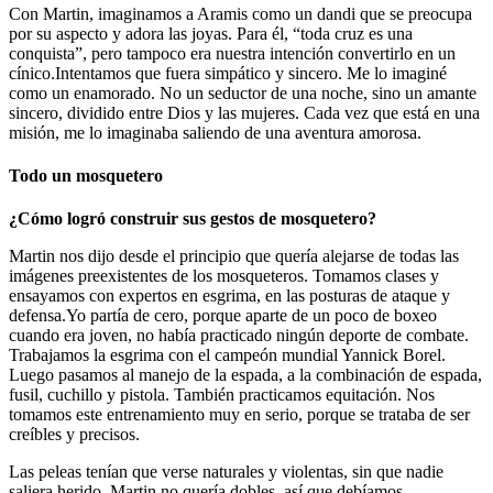
Con Martin, imaginamos a Aramis como un dandi que se preocupa
por su aspecto y adora las joyas. Para él, “toda cruz es una
conquista”, pero tampoco era nuestra intención convertirlo en un
cínico.Intentamos que fuera simpático y sincero. Me lo imaginé
como un enamorado. No un seductor de una noche, sino un amante
sincero, dividido entre Dios y las mujeres. Cada vez que está en una
misión, me lo imaginaba saliendo de una aventura amorosa.
Todo un mosquetero
¿Cómo logró construir sus gestos de mosquetero?
Martin nos dijo desde el principio que quería alejarse de todas las
imágenes preexistentes de los mosqueteros. Tomamos clases y
ensayamos con expertos en esgrima, en las posturas de ataque y
defensa.Yo partía de cero, porque aparte de un poco de boxeo
cuando era joven, no había practicado ningún deporte de combate.
Trabajamos la esgrima con el campeón mundial Yannick Borel.
Luego pasamos al manejo de la espada, a la combinación de espada,
fusil, cuchillo y pistola. También practicamos equitación. Nos
tomamos este entrenamiento muy en serio, porque se trataba de ser
creíbles y precisos.
Las peleas tenían que verse naturales y violentas, sin que nadie
saliera herido. Martin no quería dobles, así que debíamos