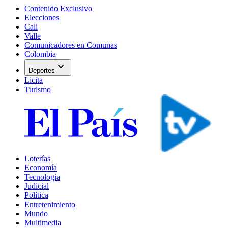
Contenido Exclusivo
Elecciones
Cali
Valle
Comunicadores en Comunas
Colombia
expand_more
Deportes
Licita
Turismo
Loterías
Economía
Tecnología
Judicial
Política
Entretenimiento
Mundo
Multimedia