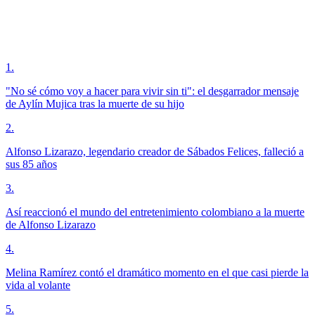
1
.
"No sé cómo voy a hacer para vivir sin ti": el desgarrador mensaje
de Aylín Mujica tras la muerte de su hijo
2
.
Alfonso Lizarazo, legendario creador de Sábados Felices, falleció a
sus 85 años
3
.
Así reaccionó el mundo del entretenimiento colombiano a la muerte
de Alfonso Lizarazo
4
.
Melina Ramírez contó el dramático momento en el que casi pierde la
vida al volante
5
.