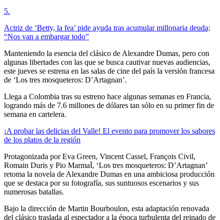
5
.
Actriz de ‘Betty, la fea’ pide ayuda tras acumular millonaria deuda;
“Nos van a embargar todo”
Manteniendo la esencia del clásico de Alexandre Dumas, pero con
algunas libertades con las que se busca cautivar nuevas audiencias,
este jueves se estrena en las salas de cine del país la versión francesa
de ‘Los tres mosqueteros: D’Artagnan’.
Llega a Colombia tras su estreno hace algunas semanas en Francia,
logrando más de 7.6 millones de dólares tan sólo en su primer fin de
semana en cartelera.
¡A probar las delicias del Valle! El evento para promover los sabores
de los platos de la región
Protagonizada por Eva Green, Vincent Cassel, François Civil,
Romain Duris y Pio MarmaÏ, ‘Los tres mosqueteros: D’Artagnan’
retoma la novela de Alexandre Dumas en una ambiciosa producción
que se destaca por su fotografía, sus suntuosos escenarios y sus
numerosas batallas.
Bajo la dirección de Martin Bourboulon, esta adaptación renovada
del clásico traslada al espectador a la época turbulenta del reinado de