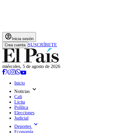
account_circle
Inicia sesión
SUSCRÍBETE
Crea cuenta
miércoles, 5 de agosto de 2026
Inicio
expand_more
Noticias
Cali
Licita
Política
Elecciones
Judicial
expand_more
Deportes
Economía