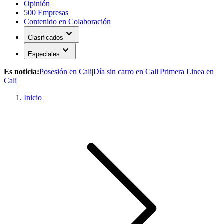
Opinión
500 Empresas
Contenido en Colaboración
expand_more
Clasificados
expand_more
Especiales
Es noticia:
Posesión en Cali
|
Día sin carro en Cali
|
Primera Linea en
Cali
Inicio