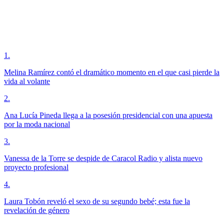
1
.
Melina Ramírez contó el dramático momento en el que casi pierde la
vida al volante
2
.
Ana Lucía Pineda llega a la posesión presidencial con una apuesta
por la moda nacional
3
.
Vanessa de la Torre se despide de Caracol Radio y alista nuevo
proyecto profesional
4
.
Laura Tobón reveló el sexo de su segundo bebé; esta fue la
revelación de género