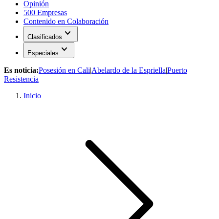
Opinión
500 Empresas
Contenido en Colaboración
expand_more
Clasificados
expand_more
Especiales
Es noticia:
Posesión en Cali
|
Abelardo de la Espriella
|
Puerto
Resistencia
Inicio