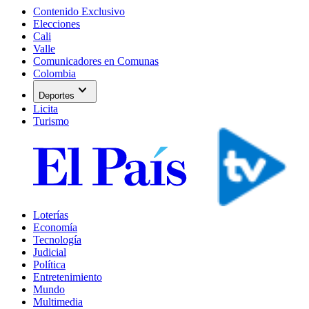
Contenido Exclusivo
Elecciones
Cali
Valle
Comunicadores en Comunas
Colombia
expand_more
Deportes
Licita
Turismo
Loterías
Economía
Tecnología
Judicial
Política
Entretenimiento
Mundo
Multimedia