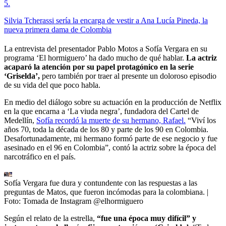
5
.
Silvia Tcherassi sería la encarga de vestir a Ana Lucía Pineda, la
nueva primera dama de Colombia
La entrevista del presentador Pablo Motos a Sofía Vergara en su
programa ‘El hormiguero’ ha dado mucho de qué hablar.
La actriz
acaparó la atención por su papel protagónico en la serie
‘Griselda’,
pero también por traer al presente un doloroso episodio
de su vida del que poco habla.
En medio del diálogo sobre su actuación en la producción de Netflix
en la que encarna a ‘La viuda negra’, fundadora del Cartel de
Medellín,
Sofía recordó la muerte de su hermano, Rafael.
“Viví los
años 70, toda la década de los 80 y parte de los 90 en Colombia.
Desafortunadamente, mi hermano formó parte de ese negocio y fue
asesinado en el 96 en Colombia”, contó la actriz sobre la época del
narcotráfico en el país.
Sofía Vergara fue dura y contundente con las respuestas a las
preguntas de Matos, que fueron incómodas para la colombiana.
|
Foto:
Tomada de Instagram @elhormiguero
Según el relato de la estrella,
“fue una época muy difícil” y