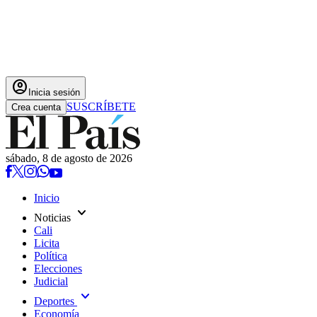
account_circle
Inicia sesión
SUSCRÍBETE
Crea cuenta
sábado, 8 de agosto de 2026
Inicio
expand_more
Noticias
Cali
Licita
Política
Elecciones
Judicial
expand_more
Deportes
Economía