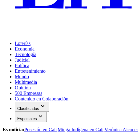
Loterías
Economía
Tecnología
Judicial
Política
Entretenimiento
Mundo
Multimedia
Opinión
500 Empresas
Contenido en Colaboración
expand_more
Clasificados
expand_more
Especiales
Es noticia:
Posesión en Cali
|
Minga Indígena en Cali
|
Verónica Alcocer