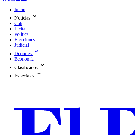
Inicio
expand_more
Noticias
Cali
Licita
Política
Elecciones
Judicial
expand_more
Deportes
Economía
expand_more
Clasificados
expand_more
Especiales