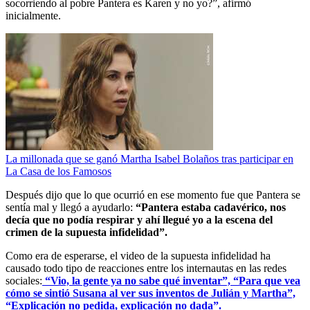
socorriendo al pobre Pantera es Karen y no yo?”, afirmó
inicialmente.
La millonada que se ganó Martha Isabel Bolaños tras participar en
La Casa de los Famosos
Después dijo que lo que ocurrió en ese momento fue que Pantera se
sentía mal y llegó a ayudarlo:
“Pantera estaba cadavérico, nos
decía que no podía respirar y ahí llegué yo a la escena del
crimen de la supuesta infidelidad”.
Como era de esperarse, el video de la supuesta infidelidad ha
causado todo tipo de reacciones entre los internautas en las redes
sociales:
“Vio, la gente ya no sabe qué inventar”, “Para que vea
cómo se sintió Susana al ver sus inventos de Julián y Martha”,
“Explicación no pedida, explicación no dada”.