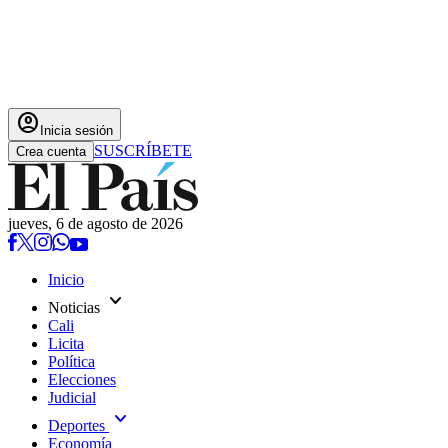
account_circle
Inicia sesión
SUSCRÍBETE
Crea cuenta
jueves, 6 de agosto de 2026
Inicio
expand_more
Noticias
Cali
Licita
Política
Elecciones
Judicial
expand_more
Deportes
Economía