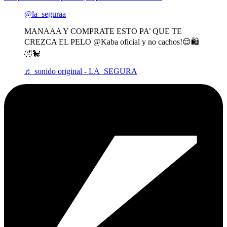
@la_seguraa
MANAAA Y COMPRATE ESTO PA’ QUE TE
CREZCA EL PELO @Kaba oficial y no cachos!😌🛍️
🤣🐩
♬ sonido original - LA_SEGURA