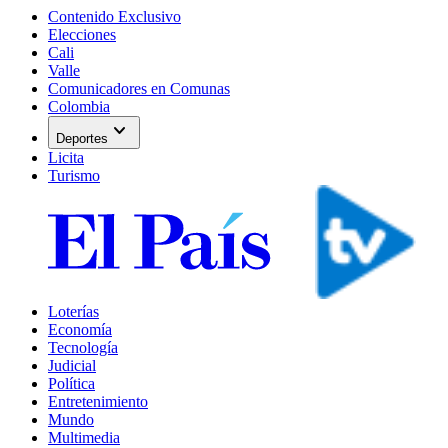
Contenido Exclusivo
Elecciones
Cali
Valle
Comunicadores en Comunas
Colombia
expand_more
Deportes
Licita
Turismo
Loterías
Economía
Tecnología
Judicial
Política
Entretenimiento
Mundo
Multimedia