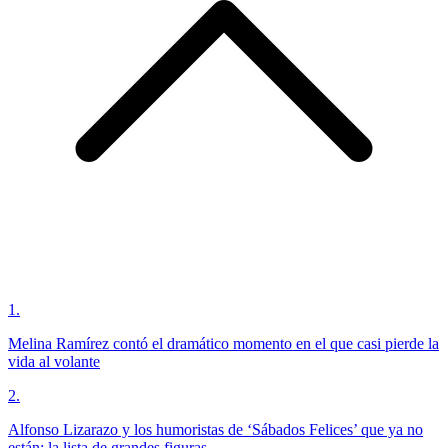
1
.
Melina Ramírez contó el dramático momento en el que casi pierde la
vida al volante
2
.
Alfonso Lizarazo y los humoristas de ‘Sábados Felices’ que ya no
están: la lista de grandes figuras