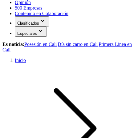
Opinión
500 Empresas
Contenido en Colaboración
expand_more
Clasificados
expand_more
Especiales
Es noticia:
Posesión en Cali
|
Día sin carro en Cali
|
Primera Linea en
Cali
Inicio