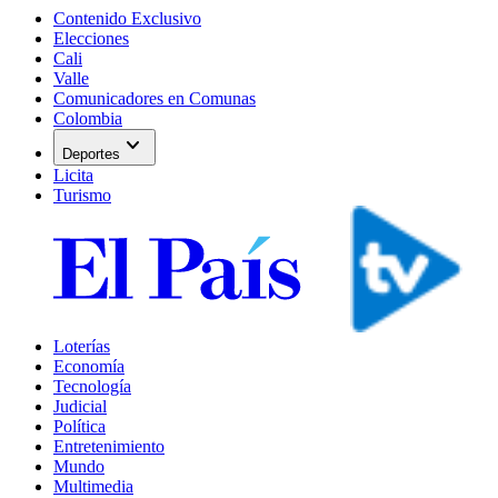
Contenido Exclusivo
Elecciones
Cali
Valle
Comunicadores en Comunas
Colombia
expand_more
Deportes
Licita
Turismo
Loterías
Economía
Tecnología
Judicial
Política
Entretenimiento
Mundo
Multimedia