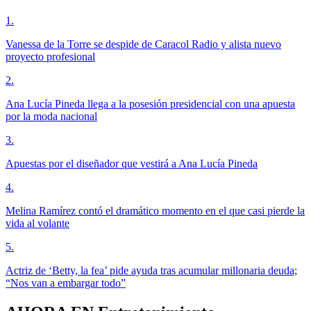
1
.
Vanessa de la Torre se despide de Caracol Radio y alista nuevo
proyecto profesional
2
.
Ana Lucía Pineda llega a la posesión presidencial con una apuesta
por la moda nacional
3
.
Apuestas por el diseñador que vestirá a Ana Lucía Pineda
4
.
Melina Ramírez contó el dramático momento en el que casi pierde la
vida al volante
5
.
Actriz de ‘Betty, la fea’ pide ayuda tras acumular millonaria deuda;
“Nos van a embargar todo”