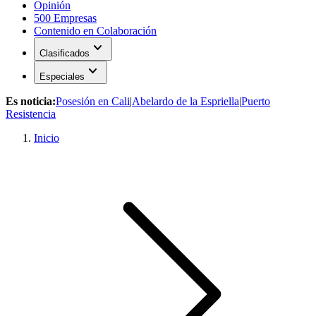
Opinión
500 Empresas
Contenido en Colaboración
expand_more
Clasificados
expand_more
Especiales
Es noticia:
Posesión en Cali
|
Abelardo de la Espriella
|
Puerto
Resistencia
Inicio