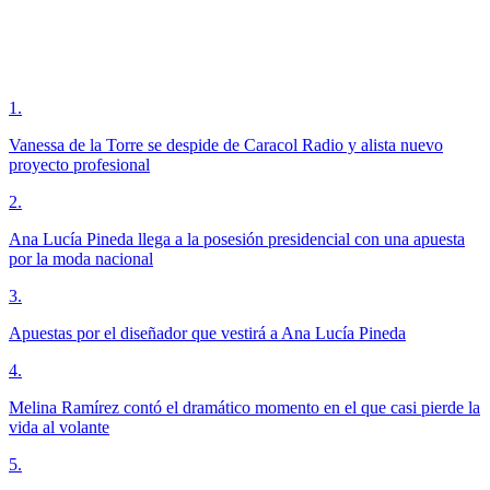
1
.
Vanessa de la Torre se despide de Caracol Radio y alista nuevo
proyecto profesional
2
.
Ana Lucía Pineda llega a la posesión presidencial con una apuesta
por la moda nacional
3
.
Apuestas por el diseñador que vestirá a Ana Lucía Pineda
4
.
Melina Ramírez contó el dramático momento en el que casi pierde la
vida al volante
5
.