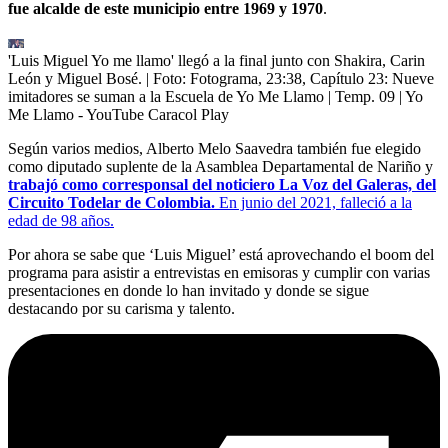
fue alcalde de este municipio entre 1969 y 1970
.
'Luis Miguel Yo me llamo' llegó a la final junto con Shakira, Carin
León y Miguel Bosé.
| Foto:
Fotograma, 23:38, Capítulo 23: Nueve
imitadores se suman a la Escuela de Yo Me Llamo | Temp. 09 | Yo
Me Llamo - YouTube Caracol Play
Según varios medios, Alberto Melo Saavedra también fue elegido
como diputado suplente de la Asamblea Departamental de Nariño y
trabajó como corresponsal del noticiero La Voz del Galeras, del
Circuito Todelar de Colombia.
En junio del 2021, falleció a la
edad de 98 años.
Por ahora se sabe que ‘Luis Miguel’ está aprovechando el boom del
programa para asistir a entrevistas en emisoras y cumplir con varias
presentaciones en donde lo han invitado y donde se sigue
destacando por su carisma y talento.