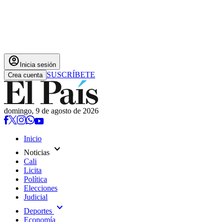
account_circle
Inicia sesión
SUSCRÍBETE
Crea cuenta
domingo, 9 de agosto de 2026
Inicio
expand_more
Noticias
Cali
Licita
Política
Elecciones
Judicial
expand_more
Deportes
Economía