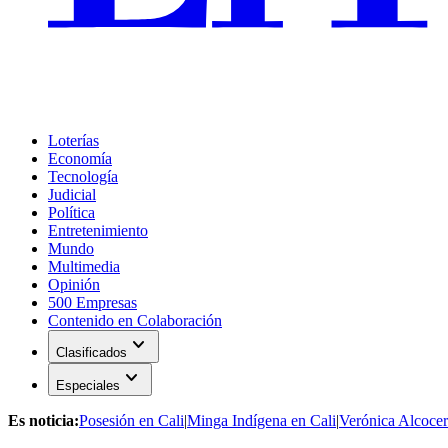
Loterías
Economía
Tecnología
Judicial
Política
Entretenimiento
Mundo
Multimedia
Opinión
500 Empresas
Contenido en Colaboración
expand_more
Clasificados
expand_more
Especiales
Es noticia:
Posesión en Cali
|
Minga Indígena en Cali
|
Verónica Alcocer