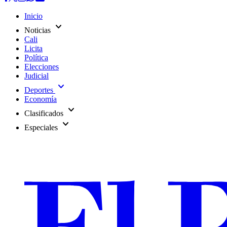
Inicio
expand_more
Noticias
Cali
Licita
Política
Elecciones
Judicial
expand_more
Deportes
Economía
expand_more
Clasificados
expand_more
Especiales