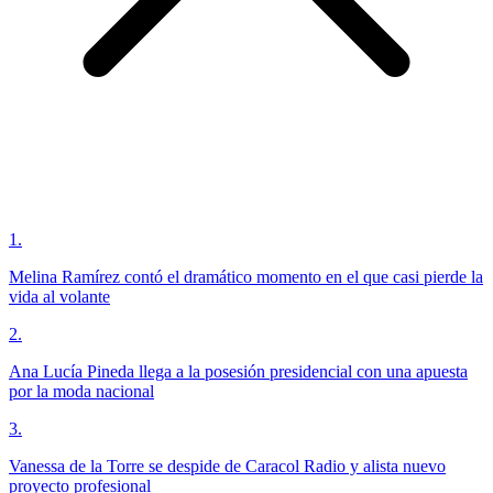
1
.
Melina Ramírez contó el dramático momento en el que casi pierde la
vida al volante
2
.
Ana Lucía Pineda llega a la posesión presidencial con una apuesta
por la moda nacional
3
.
Vanessa de la Torre se despide de Caracol Radio y alista nuevo
proyecto profesional