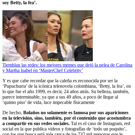
soy Betty, la fea’.
Tiemblan las redes: los mejores memes que dejó la pelea de Carolina
y Martha Isabel en ‘MasterChef Celebrity’
Y es que cabe recordar que la caleña es reconocida por ser la
‘Pupuchurra’ de la icónica telenovela colombiana, ‘Betty, la fea’, en
lo que fue el año 1999, es decir, 24 años atrás. Su belleza, también,
parece interminable, ya que a sus 49 años, a poco de llegar al
‘quinto piso’ de vida, luce impecable físicamente
De hecho,
Bolaños no solamente es famosa por sus apariciones
en la televisión, sino, también, por el contenido que acostumbra
a compartir en sus redes sociales.
Tal es el caso de Instagram, red
social en la que publica videos y fotografías de ‘todo un poquito’,
con los que busca está más cerca de las 737 mil personas que le