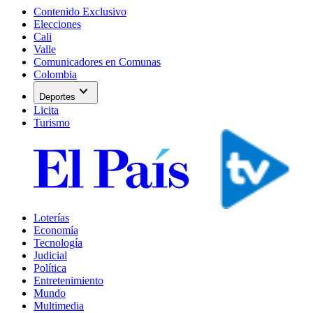
Contenido Exclusivo
Elecciones
Cali
Valle
Comunicadores en Comunas
Colombia
expand_more
Deportes
Licita
Turismo
Loterías
Economía
Tecnología
Judicial
Política
Entretenimiento
Mundo
Multimedia