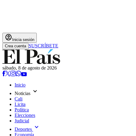
account_circle
Inicia sesión
SUSCRÍBETE
Crea cuenta
sábado, 8 de agosto de 2026
Inicio
expand_more
Noticias
Cali
Licita
Política
Elecciones
Judicial
expand_more
Deportes
Economía