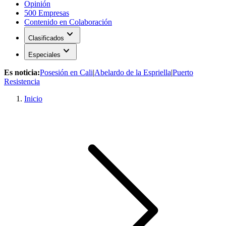
Opinión
500 Empresas
Contenido en Colaboración
expand_more
Clasificados
expand_more
Especiales
Es noticia:
Posesión en Cali
|
Abelardo de la Espriella
|
Puerto
Resistencia
Inicio