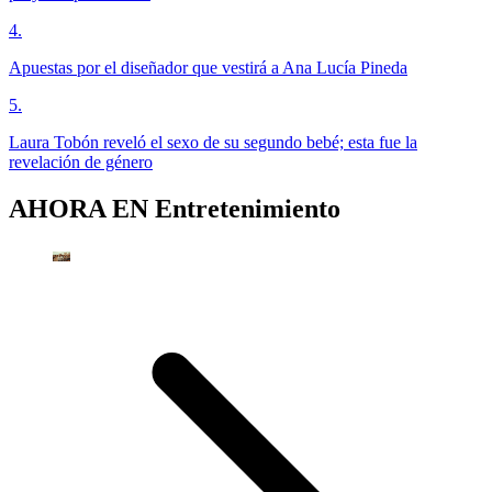
4
.
Apuestas por el diseñador que vestirá a Ana Lucía Pineda
5
.
Laura Tobón reveló el sexo de su segundo bebé; esta fue la
revelación de género
AHORA EN
Entretenimiento