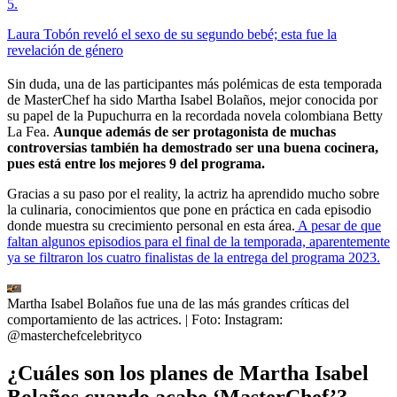
5
.
Laura Tobón reveló el sexo de su segundo bebé; esta fue la
revelación de género
Sin duda, una de las participantes más polémicas de esta temporada
de MasterChef ha sido Martha Isabel Bolaños, mejor conocida por
su papel de la Pupuchurra en la recordada novela colombiana Betty
La Fea.
Aunque además de ser protagonista de muchas
controversias también ha demostrado ser una buena cocinera,
pues está entre los mejores 9 del programa.
Gracias a su paso por el reality, la actriz ha aprendido mucho sobre
la culinaria, conocimientos que pone en práctica en cada episodio
donde muestra su crecimiento personal en esta área.
A pesar de que
faltan algunos episodios para el final de la temporada, aparentemente
ya se filtraron los cuatro finalistas de la entrega del programa 2023.
Martha Isabel Bolaños fue una de las más grandes críticas del
comportamiento de las actrices.
| Foto:
Instagram:
@masterchefcelebrityco
¿Cuáles son los planes de Martha Isabel
Bolaños cuando acabe ‘MasterChef’?