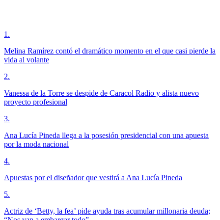
1
.
Melina Ramírez contó el dramático momento en el que casi pierde la
vida al volante
2
.
Vanessa de la Torre se despide de Caracol Radio y alista nuevo
proyecto profesional
3
.
Ana Lucía Pineda llega a la posesión presidencial con una apuesta
por la moda nacional
4
.
Apuestas por el diseñador que vestirá a Ana Lucía Pineda
5
.
Actriz de ‘Betty, la fea’ pide ayuda tras acumular millonaria deuda;
“Nos van a embargar todo”