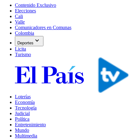
Contenido Exclusivo
Elecciones
Cali
Valle
Comunicadores en Comunas
Colombia
expand_more
Deportes
Licita
Turismo
Loterías
Economía
Tecnología
Judicial
Política
Entretenimiento
Mundo
Multimedia