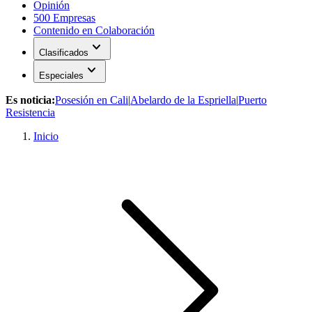
Opinión
500 Empresas
Contenido en Colaboración
expand_more
Clasificados
expand_more
Especiales
Es noticia:
Posesión en Cali
|
Abelardo de la Espriella
|
Puerto
Resistencia
Inicio