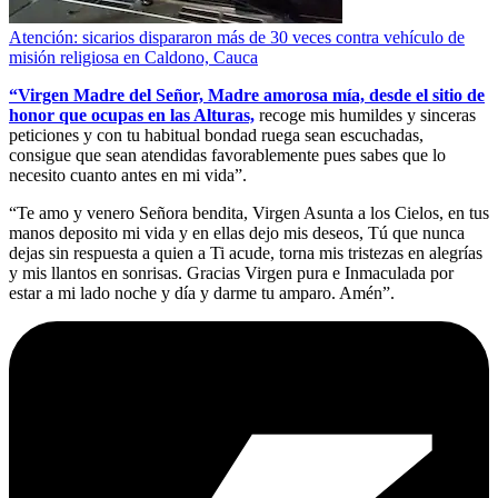
Atención: sicarios dispararon más de 30 veces contra vehículo de
misión religiosa en Caldono, Cauca
“Virgen Madre del Señor, Madre amorosa mía, desde el sitio de
honor que ocupas en las Alturas,
recoge mis humildes y sinceras
peticiones y con tu habitual bondad ruega sean escuchadas,
consigue que sean atendidas favorablemente pues sabes que lo
necesito cuanto antes en mi vida”.
“Te amo y venero Señora bendita, Virgen Asunta a los Cielos, en tus
manos deposito mi vida y en ellas dejo mis deseos, Tú que nunca
dejas sin respuesta a quien a Ti acude, torna mis tristezas en alegrías
y mis llantos en sonrisas. Gracias Virgen pura e Inmaculada por
estar a mi lado noche y día y darme tu amparo. Amén”.