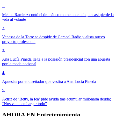
1
.
Melina Ramírez contó el dramático momento en el que casi pierde la
vida al volante
2
.
Vanessa de la Torre se despide de Caracol Radio y alista nuevo
proyecto profesional
3
.
Ana Lucía Pineda llega a la posesión presidencial con una apuesta
por la moda nacional
4
.
Apuestas por el diseñador que vestirá a Ana Lucía Pineda
5
.
Actriz de ‘Betty, la fea’ pide ayuda tras acumular millonaria deuda;
“Nos van a embargar todo”
AHORA EN
Entretenimiento