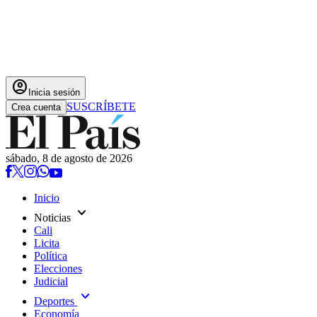
account_circle
Inicia sesión
SUSCRÍBETE
Crea cuenta
sábado, 8 de agosto de 2026
Inicio
expand_more
Noticias
Cali
Licita
Política
Elecciones
Judicial
expand_more
Deportes
Economía