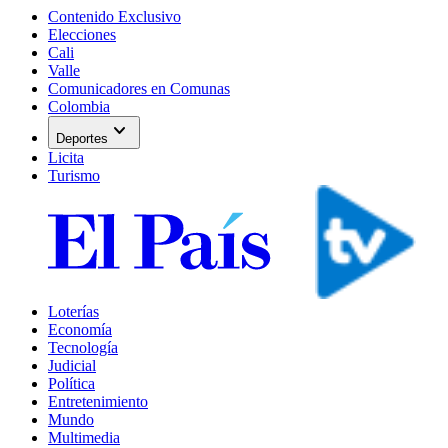
Contenido Exclusivo
Elecciones
Cali
Valle
Comunicadores en Comunas
Colombia
expand_more
Deportes
Licita
Turismo
Loterías
Economía
Tecnología
Judicial
Política
Entretenimiento
Mundo
Multimedia