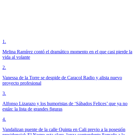
1
.
Melina Ramírez contó el dramático momento en el que casi pierde la
vida al volante
2
.
Vanessa de la Torre se despide de Caracol Radio y alista nuevo
proyecto profesional
3
.
Alfonso Lizarazo y los humoristas de ‘Sábados Felices’ que ya no
están: la lista de grandes figuras
4
.
Vandalizan puente de la calle Quinta en Cali previo a la posesión
presidencial; El Negro esta claro, lanza contundente llamado a la