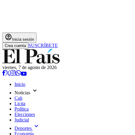
account_circle
Inicia sesión
SUSCRÍBETE
Crea cuenta
viernes, 7 de agosto de 2026
Inicio
expand_more
Noticias
Cali
Licita
Política
Elecciones
Judicial
expand_more
Deportes
Economía