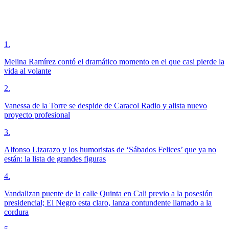
1
.
Melina Ramírez contó el dramático momento en el que casi pierde la
vida al volante
2
.
Vanessa de la Torre se despide de Caracol Radio y alista nuevo
proyecto profesional
3
.
Alfonso Lizarazo y los humoristas de ‘Sábados Felices’ que ya no
están: la lista de grandes figuras
4
.
Vandalizan puente de la calle Quinta en Cali previo a la posesión
presidencial; El Negro esta claro, lanza contundente llamado a la
cordura