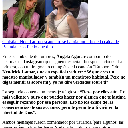
Christian Nodal armó escándalo: se habría burlado de la caída de
Belinda; esto fue lo que dijo
En este ambiente de rumores,
Ángela Aguilar
compartió dos
historias en
Instagram
que siguen despertando especulaciones. La
primera, con un fragmento en inglés de la canción “Euphoria” de
Kendrick Lamar, que en español traduce
:
“Sé que eres un
maestro manipulador y también un mentiroso habitual. Pero no
digas mentiras sobre mí y yo no diré verdades sobre ti”
.
La segunda contenía un mensaje religioso:
“Reza por ellos aún. Lo
más valiente y puro que puedes hacer por alguien que te lastima
es seguir rezando por esa persona. Eso no los exime de las
consecuencias de sus acciones, pero te permite a ti vivir en la
libertad de Dios”
.
Ambos mensajes fueron comentador por usuarios,´para algunos, las
frases serían indirectas hacia Nodal y la violinista; para otros,