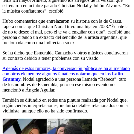
tema Mi mayor Anhelo, siguiendo los arreglos de la versión que
estrenaron en octubre pasado Christian Nodal y Julión Álvarez. “En
la música confiaremos”, escribió.
Hubo comentarios que entrelazaron su historia con la de Cazzu,
rapera con la que Christian Nodal tuvo una hija en 2023.“Échate la
de no te deseo el mal, pero él te va a engañar con otra”, escribió una
persona citando un extracto del sencillo de la artista argentina, que
fue tomada como una indirecta a su ex.
Se ha dicho que Esmeralda Camacho y otros músicos concluyeron
su contrato debido a tener problemas con su visado.
Además de estos rumores, la conversación pública se ha alimentado
con otros elementos: algunos fanáticos notaron que en los
Latin
Grammy,
Nodal agradeció a una persona llamada “Rebeca”, otro
de los nombres de Esmeralda, pero en ese mismo evento no
mencionó a Ángela Aguilar.
También se difundió en redes una pintura realizada por Nodal que,
según ciertas interpretaciones, incluiría detalles relacionados con la
violinista, aunque ello no ha sido confirmado.