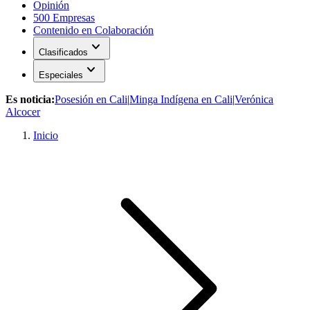
Opinión
500 Empresas
Contenido en Colaboración
expand_more
Clasificados
expand_more
Especiales
Es noticia:
Posesión en Cali
|
Minga Indígena en Cali
|
Verónica
Alcocer
Inicio