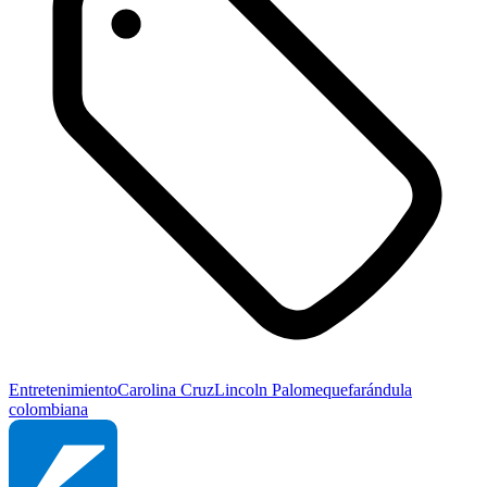
Entretenimiento
Carolina Cruz
Lincoln Palomeque
farándula
colombiana