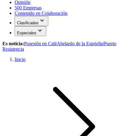
Opinión
500 Empresas
Contenido en Colaboración
expand_more
Clasificados
expand_more
Especiales
Es noticia:
Posesión en Cali
|
Abelardo de la Espriella
|
Puerto
Resistencia
Inicio