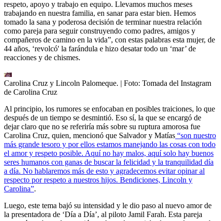
respeto, apoyo y trabajo en equipo. Llevamos muchos meses
trabajando en nuestra familia, en sanar para estar bien. Hemos
tomado la sana y poderosa decisión de terminar nuestra relación
como pareja para seguir construyendo como padres, amigos y
compañeros de camino en la vida”, con estas palabras esta mujer, de
44 años, ‘revolcó' la farándula e hizo desatar todo un ‘mar’ de
reacciones y de chismes.
Carolina Cruz y Lincoln Palomeque.
| Foto:
Tomada del Instagram
de Carolina Cruz
Al principio, los rumores se enfocaban en posibles traiciones, lo que
después de un tiempo se desmintió. Eso sí, la que se encargó de
dejar claro que no se referiría más sobre su ruptura amorosa fue
Carolina Cruz, quien, mencionó que Salvador y Matías
“son nuestro
más grande tesoro y por ellos estamos manejando las cosas con todo
el amor y respeto posible. Aquí no hay malos, aquí solo hay buenos
seres humanos con ganas de buscar la felicidad y la tranquilidad día
a día. No hablaremos más de esto y agradecemos evitar opinar al
respecto por respeto a nuestros hijos. Bendiciones, Lincoln y
Carolina”
.
Luego, este tema bajó su intensidad y le dio paso al nuevo amor de
la presentadora de ‘Día a Día’, al piloto Jamil Farah. Esta pareja