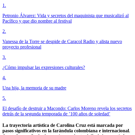
1
.
Petronio Álvarez: Vida y secretos del maquinista que musicalizó al
Pacífico y que dio nombre al festival
2
.
Vanessa de la Torre se despide de Caracol Radio y alista nuevo
proyecto profesional
3
.
¿Cómo impulsar las expresiones culturales?
4
.
Una hija, la memoria de su madre
5
.
El desafío de destruir a Macondo: Carlos Moreno revela los secretos
detrás de la segunda temporada de ’100 años de soledad’
La trayectoria artística de Carolina Cruz está marcada por
pasos significativos en la farándula colombiana e internacional
.