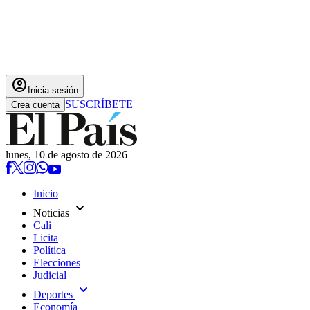
account_circle
Inicia sesión
SUSCRÍBETE
Crea cuenta
lunes, 10 de agosto de 2026
Inicio
expand_more
Noticias
Cali
Licita
Política
Elecciones
Judicial
expand_more
Deportes
Economía