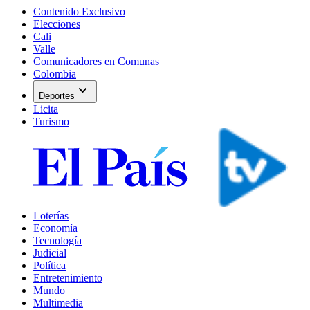
Contenido Exclusivo
Elecciones
Cali
Valle
Comunicadores en Comunas
Colombia
expand_more
Deportes
Licita
Turismo
Loterías
Economía
Tecnología
Judicial
Política
Entretenimiento
Mundo
Multimedia