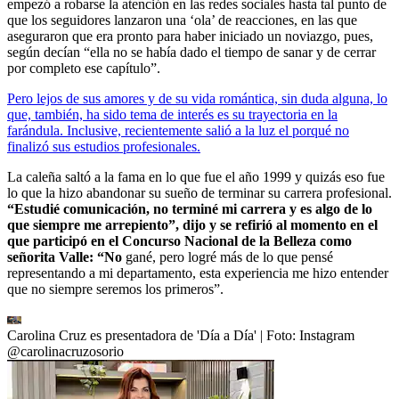
empezó a robarse la atención en las redes sociales hasta tal punto de
que los seguidores lanzaron una ‘ola’ de reacciones, en las que
aseguraron que era pronto para haber iniciado un noviazgo, pues,
según decían “ella no se había dado el tiempo de sanar y de cerrar
por completo ese capítulo”.
Pero lejos de sus amores y de su vida romántica, sin duda alguna, lo
que, también, ha sido tema de interés es su trayectoria en la
farándula. Inclusive, recientemente salió a la luz el porqué no
finalizó sus estudios profesionales.
La caleña saltó a la fama en lo que fue el año 1999 y quizás eso fue
lo que la hizo abandonar su sueño de terminar su carrera profesional.
“Estudié comunicación, no terminé mi carrera y es algo de lo
que siempre me arrepiento”, dijo y se refirió al momento en el
que participó en el Concurso Nacional de la Belleza como
señorita Valle: “No
gané, pero logré más de lo que pensé
representando a mi departamento, esta experiencia me hizo entender
que no siempre seremos los primeros”.
Carolina Cruz es presentadora de 'Día a Día'
| Foto:
Instagram
@carolinacruzosorio