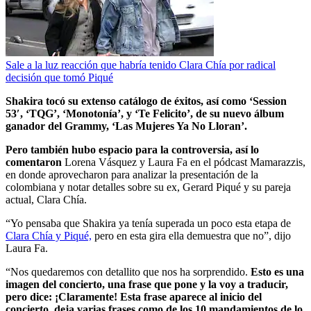
Sale a la luz reacción que habría tenido Clara Chía por radical
decisión que tomó Piqué
Shakira tocó su extenso catálogo de éxitos, así como ‘Session
53′, ‘TQG’, ‘Monotonía’, y ‘Te Felicito’, de su nuevo álbum
ganador del Grammy, ‘Las Mujeres Ya No Lloran’.
Pero también hubo espacio para la controversia, así lo
comentaron
Lorena Vásquez y Laura Fa en el pódcast Mamarazzis,
en donde aprovecharon para analizar la presentación de la
colombiana y notar detalles sobre su ex, Gerard Piqué y su pareja
actual, Clara Chía.
“Yo pensaba que Shakira ya tenía superada un poco esta etapa de
Clara Chía y Piqué,
pero en esta gira ella demuestra que no”, dijo
Laura Fa.
“Nos quedaremos con detallito que nos ha sorprendido.
Esto es una
imagen del concierto, una frase que pone y la voy a traducir,
pero dice: ¡Claramente! Esta frase aparece al inicio del
concierto, deja varias frases como de los 10 mandamientos de lo