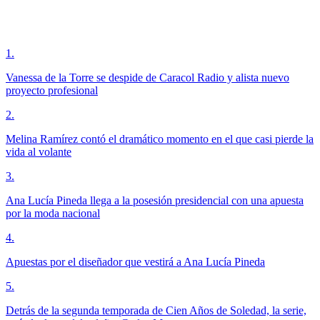
1
.
Vanessa de la Torre se despide de Caracol Radio y alista nuevo
proyecto profesional
2
.
Melina Ramírez contó el dramático momento en el que casi pierde la
vida al volante
3
.
Ana Lucía Pineda llega a la posesión presidencial con una apuesta
por la moda nacional
4
.
Apuestas por el diseñador que vestirá a Ana Lucía Pineda
5
.
Detrás de la segunda temporada de Cien Años de Soledad, la serie,