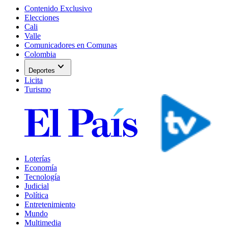
Contenido Exclusivo
Elecciones
Cali
Valle
Comunicadores en Comunas
Colombia
expand_more
Deportes
Licita
Turismo
Loterías
Economía
Tecnología
Judicial
Política
Entretenimiento
Mundo
Multimedia