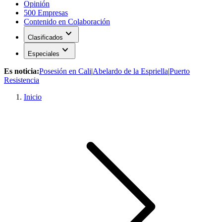
Opinión
500 Empresas
Contenido en Colaboración
expand_more
Clasificados
expand_more
Especiales
Es noticia:
Posesión en Cali
|
Abelardo de la Espriella
|
Puerto
Resistencia
Inicio