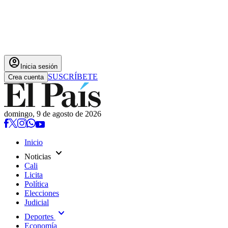
account_circle
Inicia sesión
SUSCRÍBETE
Crea cuenta
domingo, 9 de agosto de 2026
Inicio
expand_more
Noticias
Cali
Licita
Política
Elecciones
Judicial
expand_more
Deportes
Economía