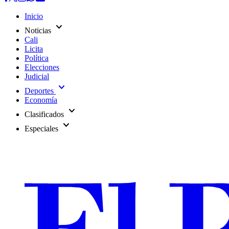
Inicio
expand_more
Noticias
Cali
Licita
Política
Elecciones
Judicial
expand_more
Deportes
Economía
expand_more
Clasificados
expand_more
Especiales