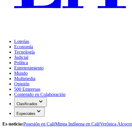
Loterías
Economía
Tecnología
Judicial
Política
Entretenimiento
Mundo
Multimedia
Opinión
500 Empresas
Contenido en Colaboración
expand_more
Clasificados
expand_more
Especiales
Es noticia:
Posesión en Cali
|
Minga Indígena en Cali
|
Verónica Alcocer