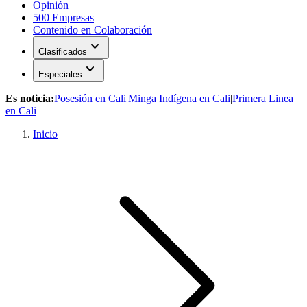
Opinión
500 Empresas
Contenido en Colaboración
expand_more
Clasificados
expand_more
Especiales
Es noticia:
Posesión en Cali
|
Minga Indígena en Cali
|
Primera Linea
en Cali
Inicio