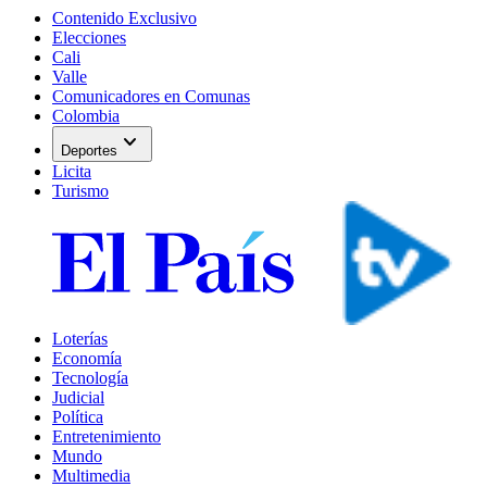
Contenido Exclusivo
Elecciones
Cali
Valle
Comunicadores en Comunas
Colombia
expand_more
Deportes
Licita
Turismo
Loterías
Economía
Tecnología
Judicial
Política
Entretenimiento
Mundo
Multimedia