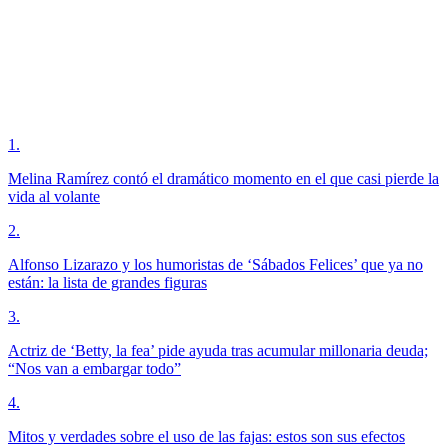
1
.
Melina Ramírez contó el dramático momento en el que casi pierde la
vida al volante
2
.
Alfonso Lizarazo y los humoristas de ‘Sábados Felices’ que ya no
están: la lista de grandes figuras
3
.
Actriz de ‘Betty, la fea’ pide ayuda tras acumular millonaria deuda;
“Nos van a embargar todo”
4
.
Mitos y verdades sobre el uso de las fajas: estos son sus efectos