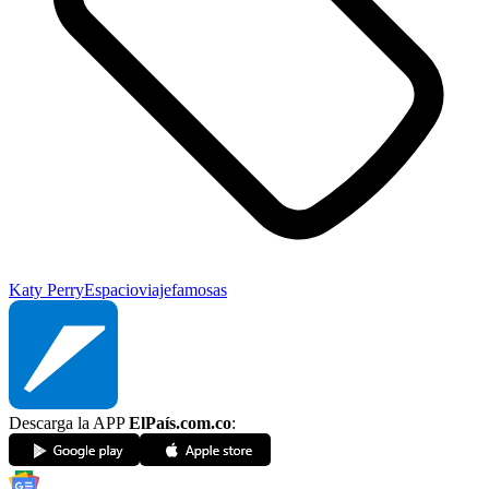
Katy Perry
Espacio
viaje
famosas
Descarga la APP
ElPaís.com.co
: