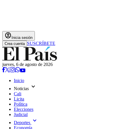
account_circle
Inicia sesión
SUSCRÍBETE
Crea cuenta
jueves, 6 de agosto de 2026
Inicio
expand_more
Noticias
Cali
Licita
Política
Elecciones
Judicial
expand_more
Deportes
Economía