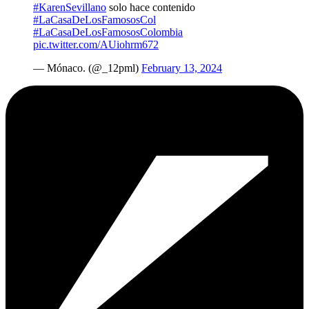
#KarenSevillano
solo hace contenido
#LaCasaDeLosFamososCol
#LaCasaDeLosFamososColombia
pic.twitter.com/AUiohrm672
— Mónaco. (@_12pml)
February 13, 2024