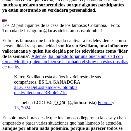
muchos quedaron sorprendidos porque algunos participantes
ya están mostrando su verdadera personalidad.
Los 22 participantes de la casa de los famosos Colombia.
| Foto:
Tomada de Instagram @lacasadelosfamososcolombia1
Entre los famosos que han logrado cautivar a los televidentes con su
personalidad y espontaneidad son
Karen Sevillano, una influencer
vallecaucana y quien fue elegida por los televidentes como ‘líder
de la semana’
.
Además, ha logrado forjar una buena amistad con
Omar Murillo, quien también se ha robado el show en estos dos días
de reality,
Karen Sevillano está a años luz del resto de sus
compañeros. ES LA GANADORA
#LaCasaDeLosFamososColombia
pic.twitter.com/23BmlrC71d
— Joel en LCDLF4 🇵🇷💫 (@turbosofista)
February
13, 2024
En solo unas horas desde que los famosos llegaron a la casa ya han
empezado a pasar varias situaciones que han llamado la atención,
aunque por ahora nada polémico, porque al parecer todos se