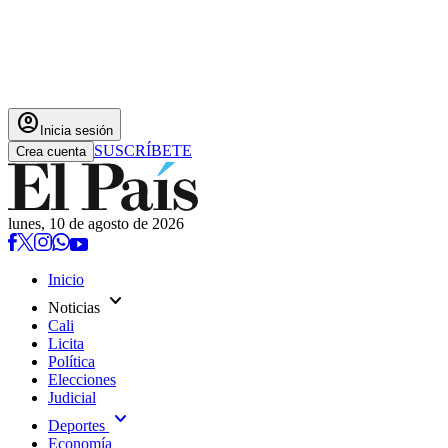
account_circle
Inicia sesión
SUSCRÍBETE
Crea cuenta
lunes, 10 de agosto de 2026
Inicio
expand_more
Noticias
Cali
Licita
Política
Elecciones
Judicial
expand_more
Deportes
Economía