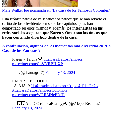
Mafe Walker fue nominada en ‘La Casa de los Famosos Colombia’
Esta icónica pareja de vallecaucanos parece que se han robado el
cariño de los televidentes en solo dos capítulos, pues han
demostrado ser ellos mismos y, además,
los internautas en las
redes sociales aseguran que Karen y Omar son los únicos que
hacen contenido divertido dentro de la casa.
A continuación, algunos de los momentos más divertidos de ‘La
Casa de los Famosos’:
Karen y Tarcila 🤣
#LaCasaDeLosFamosos
pic.twitter.com/CoVYRBHtXP
— L (@Lauragc_7)
February 13, 2024
EMPEZÓ ESTOOOO
JAJAJAJA
#LaCasadelosFamososCol
#LCDLFCOL
#LaCasaDeLosFamososColombia
pic.twitter.com/WGRMNePRJH
— 🇩🇴AlePCC (ChicaReality)🔥 (@AlepccRealities)
February 13, 2024