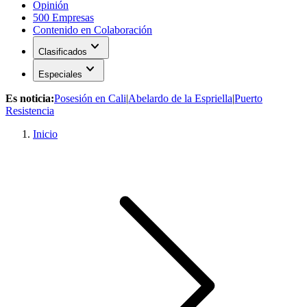
Opinión
500 Empresas
Contenido en Colaboración
expand_more
Clasificados
expand_more
Especiales
Es noticia:
Posesión en Cali
|
Abelardo de la Espriella
|
Puerto
Resistencia
Inicio