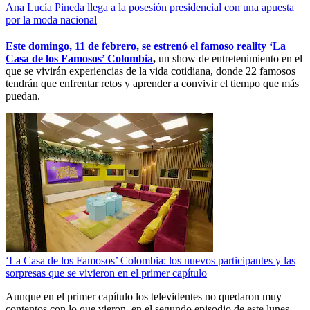
Ana Lucía Pineda llega a la posesión presidencial con una apuesta
por la moda nacional
Este domingo, 11 de febrero, se estrenó el famoso reality ‘La
Casa de los Famosos’ Colombia
,
un show de entretenimiento en el
que se vivirán experiencias de la vida cotidiana, donde 22 famosos
tendrán que enfrentar retos y aprender a convivir el tiempo que más
puedan.
‘La Casa de los Famosos’ Colombia: los nuevos participantes y las
sorpresas que se vivieron en el primer capítulo
Aunque en el primer capítulo los televidentes no quedaron muy
contentos con lo que vieron, en el segundo episodio de este lunes,