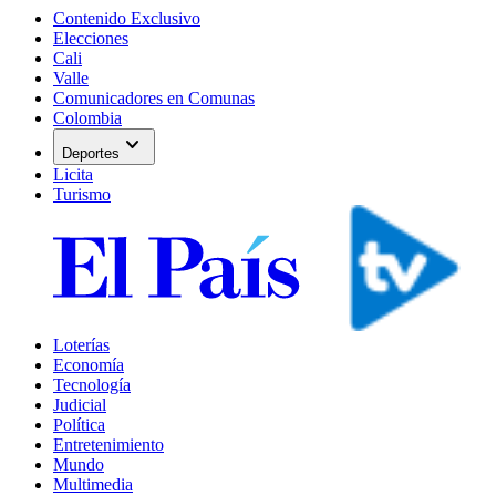
Contenido Exclusivo
Elecciones
Cali
Valle
Comunicadores en Comunas
Colombia
expand_more
Deportes
Licita
Turismo
Loterías
Economía
Tecnología
Judicial
Política
Entretenimiento
Mundo
Multimedia