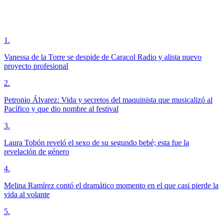
1
.
Vanessa de la Torre se despide de Caracol Radio y alista nuevo
proyecto profesional
2
.
Petronio Álvarez: Vida y secretos del maquinista que musicalizó al
Pacífico y que dio nombre al festival
3
.
Laura Tobón reveló el sexo de su segundo bebé; esta fue la
revelación de género
4
.
Melina Ramírez contó el dramático momento en el que casi pierde la
vida al volante
5
.