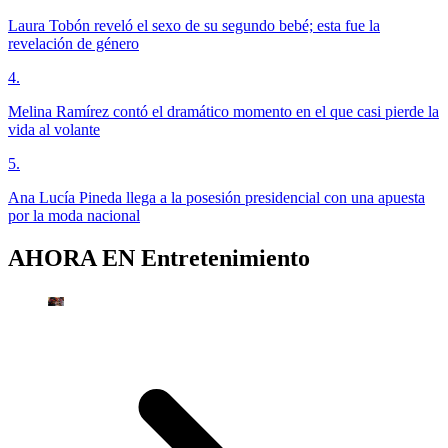
Laura Tobón reveló el sexo de su segundo bebé; esta fue la
revelación de género
4
.
Melina Ramírez contó el dramático momento en el que casi pierde la
vida al volante
5
.
Ana Lucía Pineda llega a la posesión presidencial con una apuesta
por la moda nacional
AHORA EN
Entretenimiento