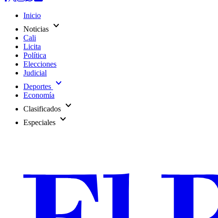
Inicio
expand_more
Noticias
Cali
Licita
Política
Elecciones
Judicial
expand_more
Deportes
Economía
expand_more
Clasificados
expand_more
Especiales