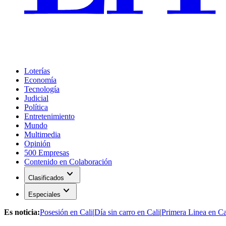
Loterías
Economía
Tecnología
Judicial
Política
Entretenimiento
Mundo
Multimedia
Opinión
500 Empresas
Contenido en Colaboración
expand_more
Clasificados
expand_more
Especiales
Es noticia:
Posesión en Cali
|
Día sin carro en Cali
|
Primera Linea en Ca