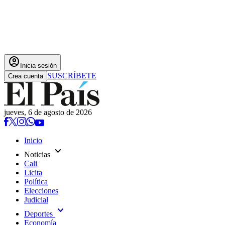
account_circle
Inicia sesión
SUSCRÍBETE
Crea cuenta
jueves, 6 de agosto de 2026
Inicio
expand_more
Noticias
Cali
Licita
Política
Elecciones
Judicial
expand_more
Deportes
Economía