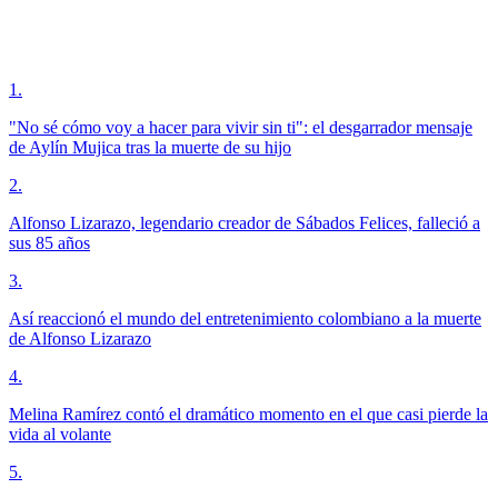
1
.
"No sé cómo voy a hacer para vivir sin ti": el desgarrador mensaje
de Aylín Mujica tras la muerte de su hijo
2
.
Alfonso Lizarazo, legendario creador de Sábados Felices, falleció a
sus 85 años
3
.
Así reaccionó el mundo del entretenimiento colombiano a la muerte
de Alfonso Lizarazo
4
.
Melina Ramírez contó el dramático momento en el que casi pierde la
vida al volante
5
.