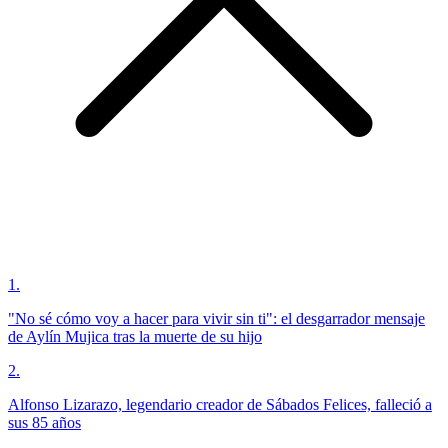
1
.
"No sé cómo voy a hacer para vivir sin ti": el desgarrador mensaje
de Aylín Mujica tras la muerte de su hijo
2
.
Alfonso Lizarazo, legendario creador de Sábados Felices, falleció a
sus 85 años