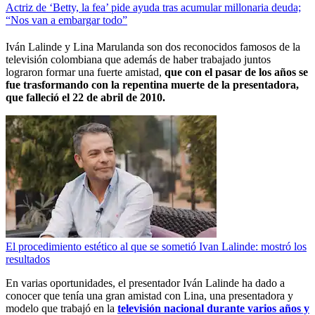
Actriz de ‘Betty, la fea’ pide ayuda tras acumular millonaria deuda;
“Nos van a embargar todo”
Iván Lalinde y Lina Marulanda son dos reconocidos famosos de la
televisión colombiana que además de haber trabajado juntos
lograron formar una fuerte amistad,
que con el pasar de los años se
fue trasformando con la repentina muerte de la presentadora,
que falleció el 22 de abril de 2010.
El procedimiento estético al que se sometió Ivan Lalinde: mostró los
resultados
En varias oportunidades, el presentador Iván Lalinde ha dado a
conocer que tenía una gran amistad con Lina, una presentadora y
modelo que trabajó en la
televisión nacional durante varios años y