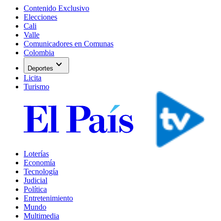
Contenido Exclusivo
Elecciones
Cali
Valle
Comunicadores en Comunas
Colombia
expand_more
Deportes
Licita
Turismo
Loterías
Economía
Tecnología
Judicial
Política
Entretenimiento
Mundo
Multimedia