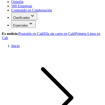
Opinión
500 Empresas
Contenido en Colaboración
expand_more
Clasificados
expand_more
Especiales
Es noticia:
Posesión en Cali
|
Día sin carro en Cali
|
Primera Linea en
Cali
Inicio