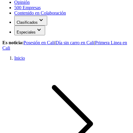
Opinión
500 Empresas
Contenido en Colaboración
expand_more
Clasificados
expand_more
Especiales
Es noticia:
Posesión en Cali
|
Día sin carro en Cali
|
Primera Linea en
Cali
Inicio