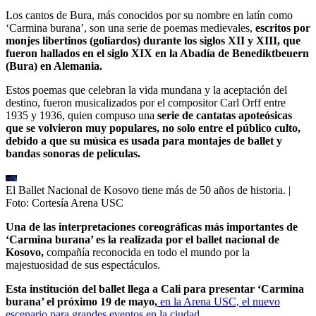
Los cantos de Bura, más conocidos por su nombre en latín como
‘Carmina burana’, son una serie de poemas medievales,
escritos por
monjes libertinos (goliardos) durante los siglos XII y XIII, que
fueron hallados en el siglo XIX en la Abadía de Benediktbeuern
(Bura) en Alemania.
Estos poemas que celebran la vida mundana y la aceptación del
destino, fueron musicalizados por el compositor Carl Orff entre
1935 y 1936, quien compuso una
serie de cantatas apoteósicas
que se volvieron muy populares, no solo entre el público culto,
debido a que su música es usada para montajes de ballet y
bandas sonoras de películas.
El Ballet Nacional de Kosovo tiene más de 50 años de historia.
|
Foto:
Cortesía Arena USC
Una de las interpretaciones coreográficas más importantes de
‘Carmina burana’ es la realizada por el ballet nacional de
Kosovo,
compañía reconocida en todo el mundo por la
majestuosidad de sus espectáculos.
Esta institución del ballet llega a Cali para presentar ‘Carmina
burana’ el próximo 19 de mayo,
en la Arena USC, el nuevo
escenario para grandes eventos en la ciudad.