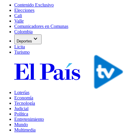
Contenido Exclusivo
Elecciones
Cali
Valle
Comunicadores en Comunas
Colombia
expand_more
Deportes
Licita
Turismo
Loterías
Economía
Tecnología
Judicial
Política
Entretenimiento
Mundo
Multimedia