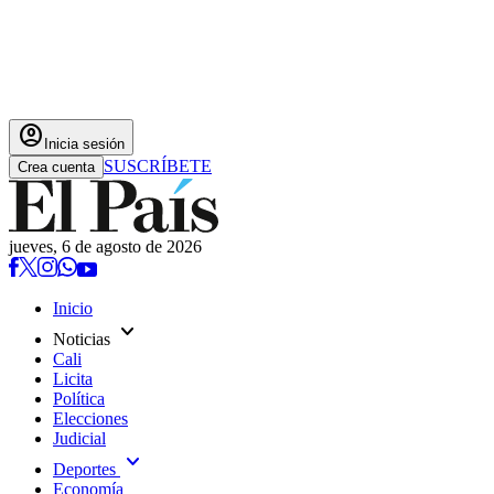
account_circle
Inicia sesión
SUSCRÍBETE
Crea cuenta
jueves, 6 de agosto de 2026
Inicio
expand_more
Noticias
Cali
Licita
Política
Elecciones
Judicial
expand_more
Deportes
Economía