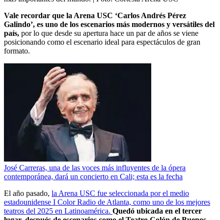
Vale recordar que la Arena USC ‘Carlos Andrés Pérez
Galindo’, es uno de los escenarios más modernos y versátiles del
país,
por lo que desde su apertura hace un par de años se viene
posicionando como el escenario ideal para espectáculos de gran
formato.
José Carreras, una de las voces más influyentes de la ópera
contemporánea, dará un concierto en Cali; esta es la fecha
El año pasado,
la Arena USC fue seleccionada por el medio
estadounidense I Color Radio de Atlanta, como uno de los mejores
teatros del 2025 en Latinoamérica.
Quedó ubicada en el tercer
lugar, después de escenarios como el Teatro Colón de Buenos