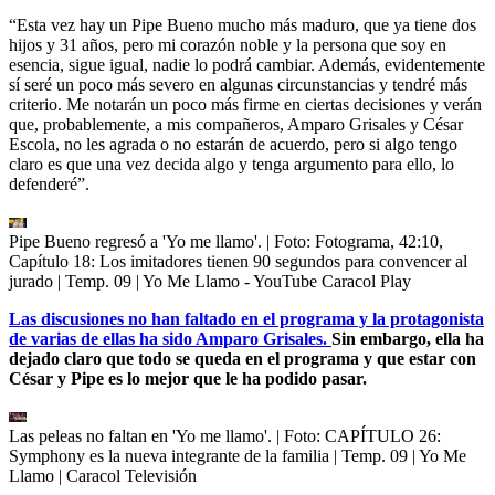
“Esta vez hay un Pipe Bueno mucho más maduro, que ya tiene dos
hijos y 31 años, pero mi corazón noble y la persona que soy en
esencia, sigue igual, nadie lo podrá cambiar. Además, evidentemente
sí seré un poco más severo en algunas circunstancias y tendré más
criterio. Me notarán un poco más firme en ciertas decisiones y verán
que, probablemente, a mis compañeros, Amparo Grisales y César
Escola, no les agrada o no estarán de acuerdo, pero si algo tengo
claro es que una vez decida algo y tenga argumento para ello, lo
defenderé”.
Pipe Bueno regresó a 'Yo me llamo'.
| Foto:
Fotograma, 42:10,
Capítulo 18: Los imitadores tienen 90 segundos para convencer al
jurado | Temp. 09 | Yo Me Llamo - YouTube Caracol Play
Las discusiones no han faltado en el programa y la protagonista
de varias de ellas ha sido Amparo Grisales.
Sin embargo, ella ha
dejado claro que todo se queda en el programa y que estar con
César y Pipe es lo mejor que le ha podido pasar.
Las peleas no faltan en 'Yo me llamo'.
| Foto:
CAPÍTULO 26:
Symphony es la nueva integrante de la familia | Temp. 09 | Yo Me
Llamo | Caracol Televisión