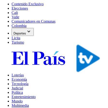
Contenido Exclusivo
Elecciones
Cali
Valle
Comunicadores en Comunas
Colombia
expand_more
Deportes
Licita
Turismo
Loterías
Economía
Tecnología
Judicial
Política
Entretenimiento
Mundo
Multimedia