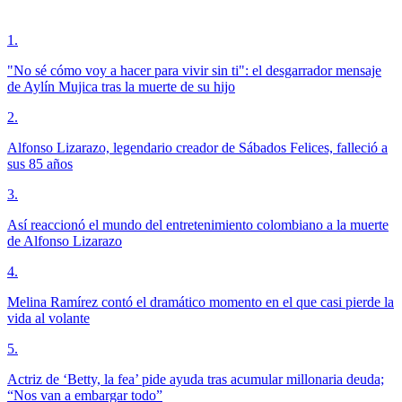
1
.
"No sé cómo voy a hacer para vivir sin ti": el desgarrador mensaje
de Aylín Mujica tras la muerte de su hijo
2
.
Alfonso Lizarazo, legendario creador de Sábados Felices, falleció a
sus 85 años
3
.
Así reaccionó el mundo del entretenimiento colombiano a la muerte
de Alfonso Lizarazo
4
.
Melina Ramírez contó el dramático momento en el que casi pierde la
vida al volante
5
.
Actriz de ‘Betty, la fea’ pide ayuda tras acumular millonaria deuda;
“Nos van a embargar todo”