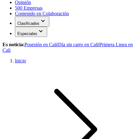
Opinión
500 Empresas
Contenido en Colaboración
expand_more
Clasificados
expand_more
Especiales
Es noticia:
Posesión en Cali
|
Día sin carro en Cali
|
Primera Linea en
Cali
Inicio