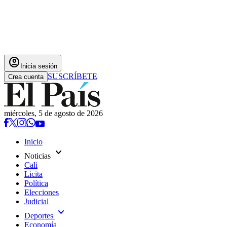
account_circle
Inicia sesión
SUSCRÍBETE
Crea cuenta
miércoles, 5 de agosto de 2026
Inicio
expand_more
Noticias
Cali
Licita
Política
Elecciones
Judicial
expand_more
Deportes
Economía