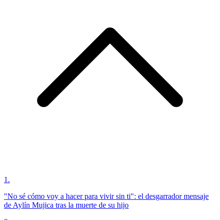
1
.
"No sé cómo voy a hacer para vivir sin ti": el desgarrador mensaje
de Aylín Mujica tras la muerte de su hijo