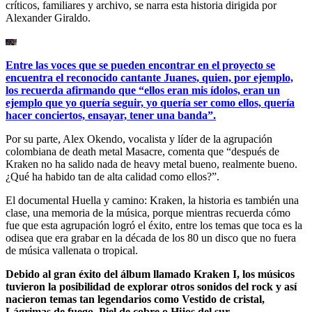
críticos, familiares y archivo, se narra esta historia dirigida por
Alexander Giraldo.
Entre las voces que se pueden encontrar en el proyecto se
encuentra el reconocido cantante Juanes, quien, por ejemplo,
los recuerda afirmando que “ellos eran mis ídolos, eran un
ejemplo que yo quería seguir, yo quería ser como ellos, quería
hacer conciertos, ensayar, tener una banda”.
Por su parte, Alex Okendo, vocalista y líder de la agrupación
colombiana de death metal Masacre, comenta que “después de
Kraken no ha salido nada de heavy metal bueno, realmente bueno.
¿Qué ha habido tan de alta calidad como ellos?”.
El documental Huella y camino: Kraken, la historia es también una
clase, una memoria de la música, porque mientras recuerda cómo
fue que esta agrupación logró el éxito, entre los temas que toca es la
odisea que era grabar en la década de los 80 un disco que no fuera
de música vallenata o tropical.
Debido al gran éxito del álbum llamado Kraken I, los músicos
tuvieron la posibilidad de explorar otros sonidos del rock y así
nacieron temas tan legendarios como Vestido de cristal,
Lágrimas de fuego, Piel de cobre o Hijos del sur.