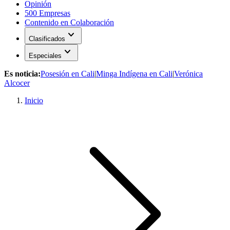
Opinión
500 Empresas
Contenido en Colaboración
expand_more
Clasificados
expand_more
Especiales
Es noticia:
Posesión en Cali
|
Minga Indígena en Cali
|
Verónica
Alcocer
Inicio