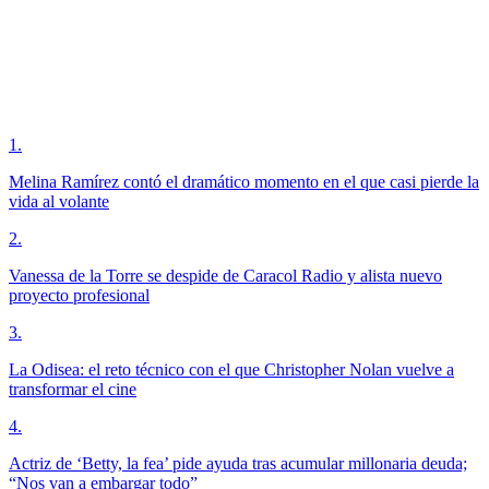
1
.
Melina Ramírez contó el dramático momento en el que casi pierde la
vida al volante
2
.
Vanessa de la Torre se despide de Caracol Radio y alista nuevo
proyecto profesional
3
.
La Odisea: el reto técnico con el que Christopher Nolan vuelve a
transformar el cine
4
.
Actriz de ‘Betty, la fea’ pide ayuda tras acumular millonaria deuda;
“Nos van a embargar todo”