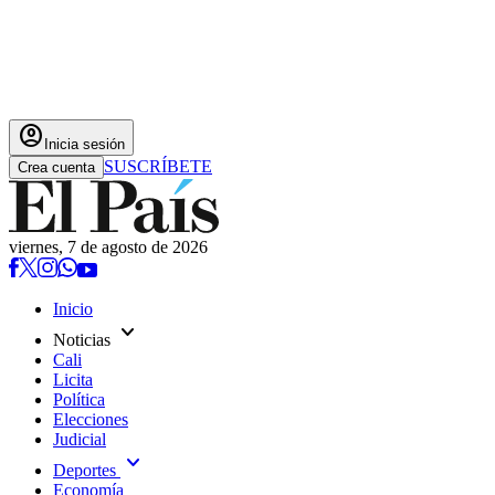
account_circle
Inicia sesión
SUSCRÍBETE
Crea cuenta
viernes, 7 de agosto de 2026
Inicio
expand_more
Noticias
Cali
Licita
Política
Elecciones
Judicial
expand_more
Deportes
Economía