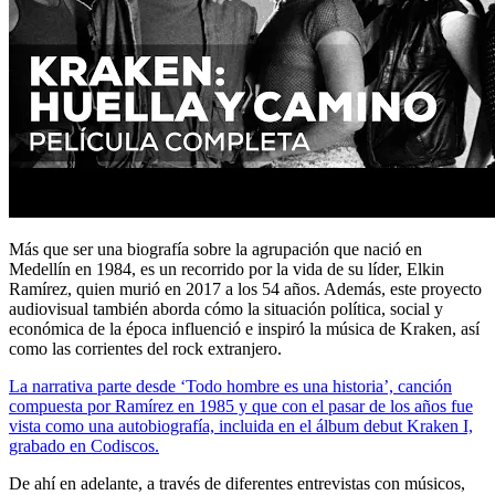
Más que ser una biografía sobre la agrupación que nació en
Medellín en 1984, es un recorrido por la vida de su líder, Elkin
Ramírez, quien murió en 2017 a los 54 años. Además, este proyecto
audiovisual también aborda cómo la situación política, social y
económica de la época influenció e inspiró la música de Kraken, así
como las corrientes del rock extranjero.
La narrativa parte desde ‘Todo hombre es una historia’, canción
compuesta por Ramírez en 1985 y que con el pasar de los años fue
vista como una autobiografía, incluida en el álbum debut Kraken I,
grabado en Codiscos.
De ahí en adelante, a través de diferentes entrevistas con músicos,