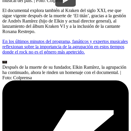
musical del país.
| Foto:
Colprensa
El documental explora también al Kraken del siglo XXI, ese que
sigue vigente después de la muerte de ‘El titán’, gracias a la gestión
de Andrés Ramírez (hijo de Elkin y actual director general), al
lanzamiento del álbum Kraken VI y a la inclusión de la cantante
Roxana Restrepo.
En los últimos minutos del programa, fanáticos y expertos musicales
reflexionan sobre la importancia de la agrupación en estos tiempos
donde el rock no es el género más apetecido.
Después de la muerte de su fundador, Elkin Ramírez, la agrupación
ha continuado, ahora le rinden un homenaje con el documental.
|
Foto:
Colprensa