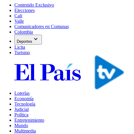
Contenido Exclusivo
Elecciones
Cali
Valle
Comunicadores en Comunas
Colombia
expand_more
Deportes
Licita
Turismo
Loterías
Economía
Tecnología
Judicial
Política
Entretenimiento
Mundo
Multimedia