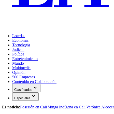
Loterías
Economía
Tecnología
Judicial
Política
Entretenimiento
Mundo
Multimedia
Opinión
500 Empresas
Contenido en Colaboración
expand_more
Clasificados
expand_more
Especiales
Es noticia:
Posesión en Cali
|
Minga Indígena en Cali
|
Verónica Alcocer