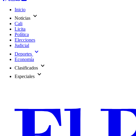
Inicio
expand_more
Noticias
Cali
Licita
Política
Elecciones
Judicial
expand_more
Deportes
Economía
expand_more
Clasificados
expand_more
Especiales