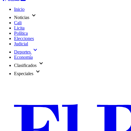
Inicio
expand_more
Noticias
Cali
Licita
Política
Elecciones
Judicial
expand_more
Deportes
Economía
expand_more
Clasificados
expand_more
Especiales