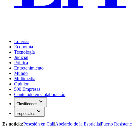
Loterías
Economía
Tecnología
Judicial
Política
Entretenimiento
Mundo
Multimedia
Opinión
500 Empresas
Contenido en Colaboración
expand_more
Clasificados
expand_more
Especiales
Es noticia:
Posesión en Cali
|
Abelardo de la Espriella
|
Puerto Resistenc