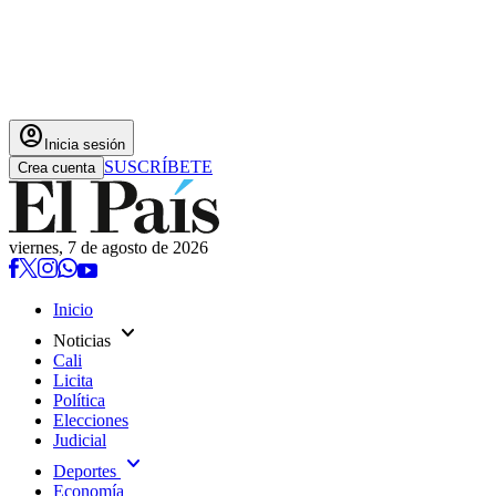
account_circle
Inicia sesión
SUSCRÍBETE
Crea cuenta
viernes, 7 de agosto de 2026
Inicio
expand_more
Noticias
Cali
Licita
Política
Elecciones
Judicial
expand_more
Deportes
Economía