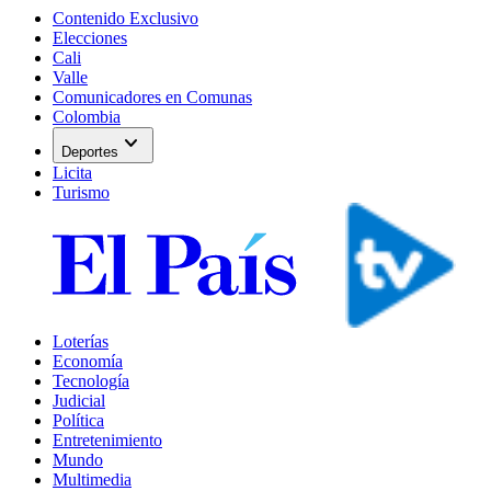
Contenido Exclusivo
Elecciones
Cali
Valle
Comunicadores en Comunas
Colombia
expand_more
Deportes
Licita
Turismo
Loterías
Economía
Tecnología
Judicial
Política
Entretenimiento
Mundo
Multimedia