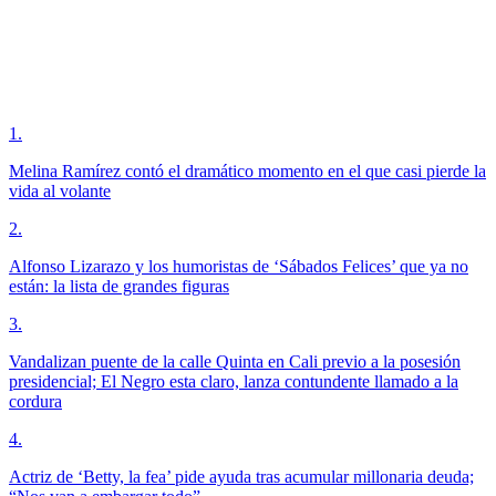
1
.
Melina Ramírez contó el dramático momento en el que casi pierde la
vida al volante
2
.
Alfonso Lizarazo y los humoristas de ‘Sábados Felices’ que ya no
están: la lista de grandes figuras
3
.
Vandalizan puente de la calle Quinta en Cali previo a la posesión
presidencial; El Negro esta claro, lanza contundente llamado a la
cordura
4
.
Actriz de ‘Betty, la fea’ pide ayuda tras acumular millonaria deuda;