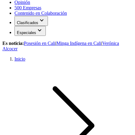
Opinión
500 Empresas
Contenido en Colaboración
expand_more
Clasificados
expand_more
Especiales
Es noticia:
Posesión en Cali
|
Minga Indígena en Cali
|
Verónica
Alcocer
Inicio