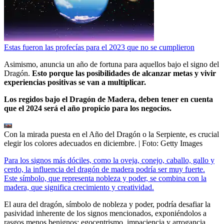
Estas fueron las profecías para el 2023 que no se cumplieron
Asimismo, anuncia un año de fortuna para aquellos bajo el signo del
Dragón.
Esto porque las posibilidades de alcanzar metas y vivir
experiencias positivas se van a multiplicar.
Los regidos bajo el Dragón de Madera, deben tener en cuenta
que el 2024 será el año propicio para los negocios.
Con la mirada puesta en el Año del Dragón o la Serpiente, es crucial
elegir los colores adecuados en diciembre.
| Foto:
Getty Images
Para los signos más dóciles, como la oveja, conejo, caballo, gallo y
cerdo, la influencia del dragón de madera podría ser muy fuerte.
Este símbolo, que representa nobleza y poder, se combina con la
madera, que significa crecimiento y creatividad.
El aura del dragón, símbolo de nobleza y poder, podría desafiar la
pasividad inherente de los signos mencionados, exponiéndolos a
rasgos menos benignos: egocentrismo, impaciencia y arrogancia.