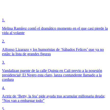
1
.
Melina Ramírez contó el dramático momento en el que casi pierde la
vida al volante
2
.
Alfonso Lizarazo y los humoristas de ‘Sábados Felices’ que ya no
están: la lista de grandes figuras
3
.
Vandalizan puente de la calle Quinta en Cali previo a la posesión
presidencial; El Negro esta claro, lanza contundente llamado a la
cordura
4
.
Actriz de ‘Betty, la fea’ pide ayuda tras acumular millonaria deuda;
“Nos van a embargar todo”
5
.