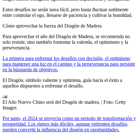
Estos desafíos no serán tarea fácil, pero basta fluctuar sutilmente
entre controlar el ego, llenarse de paciencia y cultivar la humildad.
Cómo aprovechar la fuerza del Dragón de Madera
Para aprovechar el año del Dragón de Madera, se recomienda no
solo resistir, sino también fomentar la valentía, el optimismo y la
perseverancia.
La primera para enfrentar los desafíos con decisión, el optimismo
para mantener una luz en el camino y la perseverancia para persistir
en la búsqueda de objetivos.
El Dragón, símbolo valiente y optimista, guía hacia el éxito a
aquellos dispuestos a enfrentar el desafío.
El Año Nuevo Chino será del Dragón de madera.
| Foto:
Getty
Images
Por tanto, el 2024 se proyecta como un periodo de transformación y
prosperidad. Los signos más dóciles, aunque enfrenten desafíos,
pueden convertir la influencia del dragón en oportunidades.