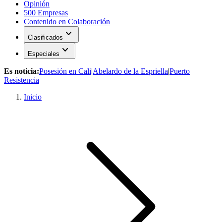
Opinión
500 Empresas
Contenido en Colaboración
expand_more
Clasificados
expand_more
Especiales
Es noticia:
Posesión en Cali
|
Abelardo de la Espriella
|
Puerto
Resistencia
Inicio