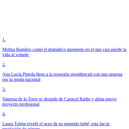
1
.
Melina Ramírez contó el dramático momento en el que casi pierde la
vida al volante
2
.
Ana Lucía Pineda llega a la posesión presidencial con una apuesta
por la moda nacional
3
.
Vanessa de la Torre se despide de Caracol Radio y alista nuevo
proyecto profesional
4
.
Laura Tobón reveló el sexo de su segundo bebé; esta fue la
revelación de género