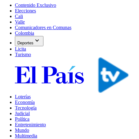
Contenido Exclusivo
Elecciones
Cali
Valle
Comunicadores en Comunas
Colombia
expand_more
Deportes
Licita
Turismo
Loterías
Economía
Tecnología
Judicial
Política
Entretenimiento
Mundo
Multimedia