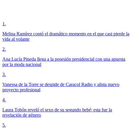
1
.
Melina Ramírez contó el dramático momento en el que casi pierde la
vida al volante
2
.
Ana Lucía Pineda llega a la posesión presidencial con una apuesta
por la moda nacional
3
.
Vanessa de la Torre se despide de Caracol Radio y alista nuevo
proyecto profesional
4
.
Laura Tobón reveló el sexo de su segundo bebé; esta fue la
revelación de género
5
.