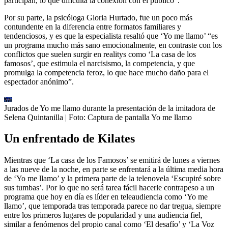
participan, lo que dificulta la conexión con el público”.
Por su parte, la psicóloga Gloria Hurtado, fue un poco más
contundente en la diferencia entre formatos familiares y
tendenciosos, y es que la especialista resaltó que ‘Yo me llamo’ “es
un programa mucho más sano emocionalmente, en contraste con los
conflictos que suelen surgir en realitys como ‘La casa de los
famosos’, que estimula el narcisismo, la competencia, y que
promulga la competencia feroz, lo que hace mucho daño para el
espectador anónimo”.
Jurados de Yo me llamo durante la presentación de la imitadora de
Selena Quintanilla
| Foto:
Captura de pantalla Yo me llamo
Un enfrentado de Kilates
Mientras que ‘La casa de los Famosos’ se emitirá de lunes a viernes
a las nueve de la noche, en parte se enfrentará a la última media hora
de ‘Yo me llamo’ y la primera parte de la telenovela ‘Escupiré sobre
sus tumbas’. Por lo que no será tarea fácil hacerle contrapeso a un
programa que hoy en día es líder en teleaudiencia como ‘Yo me
llamo’, que temporada tras temporada parece no dar tregua, siempre
entre los primeros lugares de popularidad y una audiencia fiel,
similar a fenómenos del propio canal como ‘El desafío’ y ‘La Voz