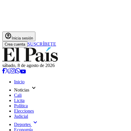
account_circle
Inicia sesión
SUSCRÍBETE
Crea cuenta
sábado, 8 de agosto de 2026
Inicio
expand_more
Noticias
Cali
Licita
Política
Elecciones
Judicial
expand_more
Deportes
Economía