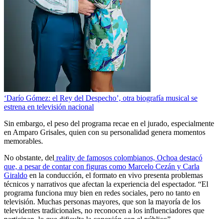
‘Darío Gómez: el Rey del Despecho’, otra biografía musical se
estrena en televisión nacional
Sin embargo, el peso del programa recae en el jurado, especialmente
en Amparo Grisales, quien con su personalidad genera momentos
memorables.
No obstante, del
reality
de famosos colombianos, Ochoa destacó
que, a pesar de contar con figuras como Marcelo Cezán y Carla
Giraldo
en la conducción, el formato en vivo presenta problemas
técnicos y narrativos que afectan la experiencia del espectador. “El
programa funciona muy bien en redes sociales, pero no tanto en
televisión. Muchas personas mayores, que son la mayoría de los
televidentes tradicionales, no reconocen a los influenciadores que