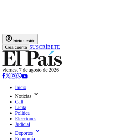
account_circle
Inicia sesión
SUSCRÍBETE
Crea cuenta
viernes, 7 de agosto de 2026
Inicio
expand_more
Noticias
Cali
Licita
Política
Elecciones
Judicial
expand_more
Deportes
Economía