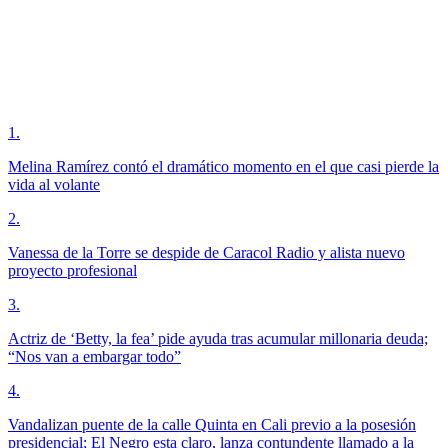
1
.
Melina Ramírez contó el dramático momento en el que casi pierde la
vida al volante
2
.
Vanessa de la Torre se despide de Caracol Radio y alista nuevo
proyecto profesional
3
.
Actriz de ‘Betty, la fea’ pide ayuda tras acumular millonaria deuda;
“Nos van a embargar todo”
4
.
Vandalizan puente de la calle Quinta en Cali previo a la posesión
presidencial; El Negro esta claro, lanza contundente llamado a la