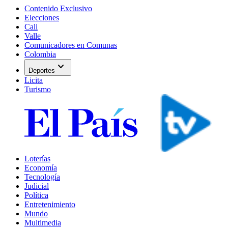
Contenido Exclusivo
Elecciones
Cali
Valle
Comunicadores en Comunas
Colombia
expand_more
Deportes
Licita
Turismo
Loterías
Economía
Tecnología
Judicial
Política
Entretenimiento
Mundo
Multimedia