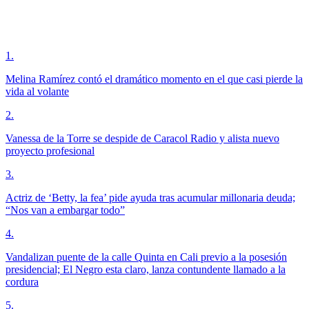
1
.
Melina Ramírez contó el dramático momento en el que casi pierde la
vida al volante
2
.
Vanessa de la Torre se despide de Caracol Radio y alista nuevo
proyecto profesional
3
.
Actriz de ‘Betty, la fea’ pide ayuda tras acumular millonaria deuda;
“Nos van a embargar todo”
4
.
Vandalizan puente de la calle Quinta en Cali previo a la posesión
presidencial; El Negro esta claro, lanza contundente llamado a la
cordura
5
.