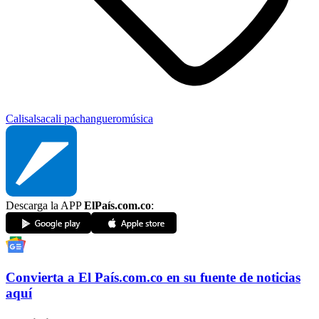
Cali
salsa
cali pachanguero
música
Descarga la APP
ElPaís.com.co
:
Convierta a
El País
.com.co
en su fuente de noticias
aquí