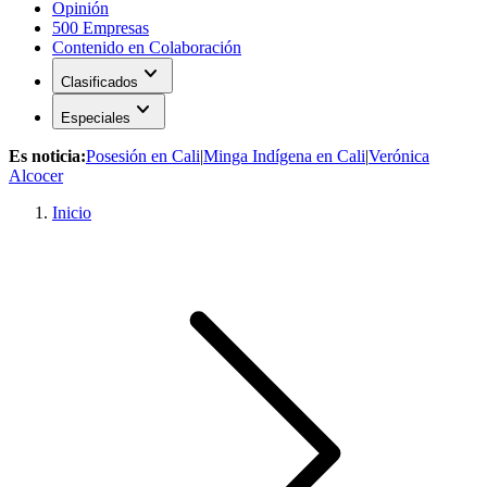
Opinión
500 Empresas
Contenido en Colaboración
expand_more
Clasificados
expand_more
Especiales
Es noticia:
Posesión en Cali
|
Minga Indígena en Cali
|
Verónica
Alcocer
Inicio