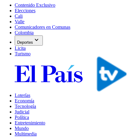
Contenido Exclusivo
Elecciones
Cali
Valle
Comunicadores en Comunas
Colombia
expand_more
Deportes
Licita
Turismo
Loterías
Economía
Tecnología
Judicial
Política
Entretenimiento
Mundo
Multimedia