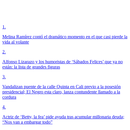
1
.
Melina Ramírez contó el dramático momento en el que casi pierde la
vida al volante
2
.
Alfonso Lizarazo y los humoristas de ‘Sábados Felices’ que ya no
están: la lista de grandes figuras
3
.
Vandalizan puente de la calle Quinta en Cali previo a la posesión
presidencial; El Negro esta claro, lanza contundente llamado a la
cordura
4
.
Actriz de ‘Betty, la fea’ pide ayuda tras acumular millonaria deuda;
“Nos van a embargar todo”