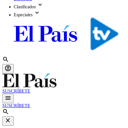
expand_more
Clasificados
expand_more
Especiales
search
account_circle
SUSCRÍBETE
menu
SUSCRÍBETE
search
close