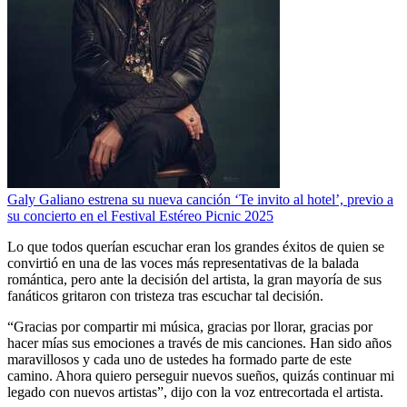
Galy Galiano estrena su nueva canción ‘Te invito al hotel’, previo a
su concierto en el Festival Estéreo Picnic 2025
Lo que todos querían escuchar eran los grandes éxitos de quien se
convirtió en una de las voces más representativas de la balada
romántica, pero ante la decisión del artista, la gran mayoría de sus
fanáticos gritaron con tristeza tras escuchar tal decisión.
“Gracias por compartir mi música, gracias por llorar, gracias por
hacer mías sus emociones a través de mis canciones. Han sido años
maravillosos y cada uno de ustedes ha formado parte de este
camino. Ahora quiero perseguir nuevos sueños, quizás continuar mi
legado con nuevos artistas”, dijo con la voz entrecortada el artista.