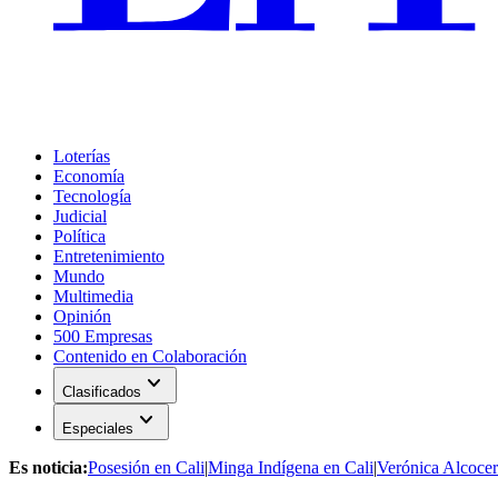
Loterías
Economía
Tecnología
Judicial
Política
Entretenimiento
Mundo
Multimedia
Opinión
500 Empresas
Contenido en Colaboración
expand_more
Clasificados
expand_more
Especiales
Es noticia:
Posesión en Cali
|
Minga Indígena en Cali
|
Verónica Alcocer