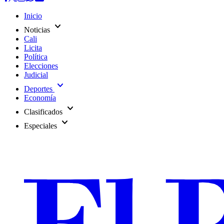
Inicio
expand_more
Noticias
Cali
Licita
Política
Elecciones
Judicial
expand_more
Deportes
Economía
expand_more
Clasificados
expand_more
Especiales