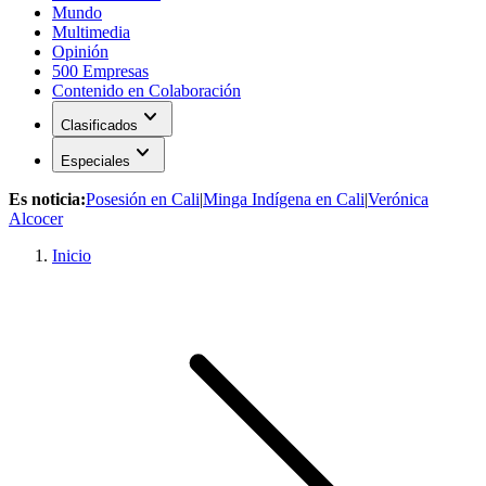
Mundo
Multimedia
Opinión
500 Empresas
Contenido en Colaboración
expand_more
Clasificados
expand_more
Especiales
Es noticia:
Posesión en Cali
|
Minga Indígena en Cali
|
Verónica
Alcocer
Inicio