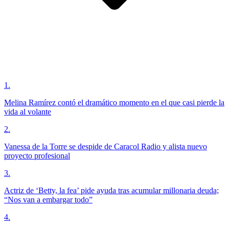
1
.
Melina Ramírez contó el dramático momento en el que casi pierde la
vida al volante
2
.
Vanessa de la Torre se despide de Caracol Radio y alista nuevo
proyecto profesional
3
.
Actriz de ‘Betty, la fea’ pide ayuda tras acumular millonaria deuda;
“Nos van a embargar todo”
4
.