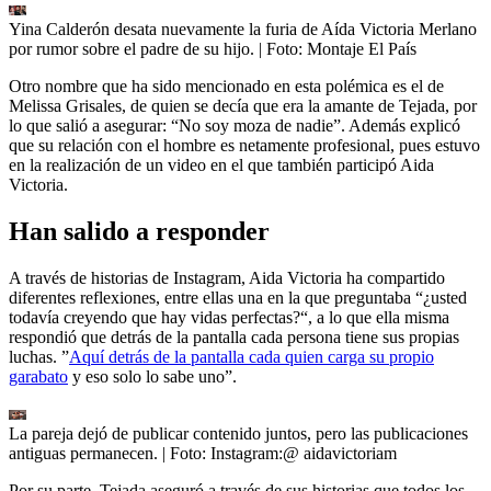
Yina Calderón desata nuevamente la furia de Aída Victoria Merlano
por rumor sobre el padre de su hijo.
| Foto:
Montaje El País
Otro nombre que ha sido mencionado en esta polémica es el de
Melissa Grisales, de quien se decía que era la amante de Tejada, por
lo que salió a asegurar: “No soy moza de nadie”. Además explicó
que su relación con el hombre es netamente profesional, pues estuvo
en la realización de un video en el que también participó Aida
Victoria.
Han salido a responder
A través de historias de Instagram, Aida Victoria ha compartido
diferentes reflexiones, entre ellas una en la que preguntaba “¿usted
todavía creyendo que hay vidas perfectas?“, a lo que ella misma
respondió que detrás de la pantalla cada persona tiene sus propias
luchas. ”
Aquí detrás de la pantalla cada quien carga su propio
garabato
y eso solo lo sabe uno”.
La pareja dejó de publicar contenido juntos, pero las publicaciones
antiguas permanecen.
| Foto:
Instagram:@ aidavictoriam
Por su parte, Tejada aseguró a través de sus historias que todos los