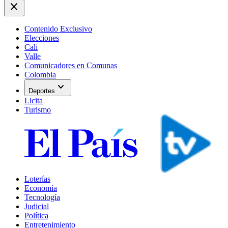
close
Contenido Exclusivo
Elecciones
Cali
Valle
Comunicadores en Comunas
Colombia
expand_more
Deportes
Licita
Turismo
Loterías
Economía
Tecnología
Judicial
Política
Entretenimiento