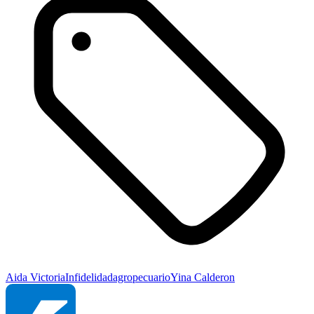
Aida Victoria
Infidelidad
agropecuario
Yina Calderon