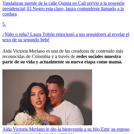
Vandalizan puente de la calle Quinta en Cali previo a la posesión
presidencial; El Negro esta claro, lanza contundente llamado a la
cordura
5
.
¿Niño o niña? Laura Tobón emocionó a sus seguidores al revelar el
sexo de su segundo bebé
Aida Victoria Merlano es una de las creadoras de contenido más
reconocidas de Colombia y a través de
redes sociales muestra
parte de su vida y actualmente su nueva etapa como mamá.
Aída Victoria Merlano le dio la bienvenida a su hijo Emi; su esposo