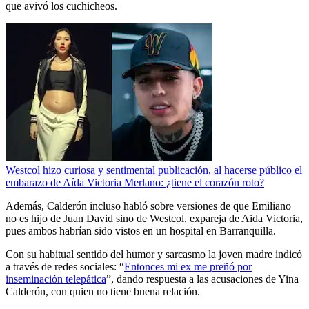
que avivó los cuchicheos.
Westcol hizo curiosa y sentimental publicación, al hacerse público el
embarazo de Aída Victoria Merlano: ¿tiene el corazón roto?
Además, Calderón incluso habló sobre versiones de que Emiliano
no es hijo de Juan David sino de Westcol, expareja de Aida Victoria,
pues ambos habrían sido vistos en un hospital en Barranquilla.
Con su habitual sentido del humor y sarcasmo la joven madre indicó
a través de redes sociales: “
E
ntonces mi ex me preñó por
inseminación telepática
”, dando respuesta a las acusaciones de Yina
Calderón, con quien no tiene buena relación.