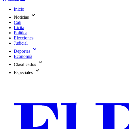
Inicio
expand_more
Noticias
Cali
Licita
Política
Elecciones
Judicial
expand_more
Deportes
Economía
expand_more
Clasificados
expand_more
Especiales