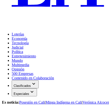
Loterías
Economía
Tecnología
Judicial
Política
Entretenimiento
Mundo
Multimedia
Opinión
500 Empresas
Contenido en Colaboración
expand_more
Clasificados
expand_more
Especiales
Es noticia:
Posesión en Cali
|
Minga Indígena en Cali
|
Verónica Alcocer