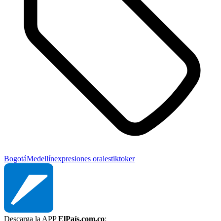
Bogotá
Medellín
expresiones orales
tiktoker
Descarga la APP
ElPaís.com.co
: