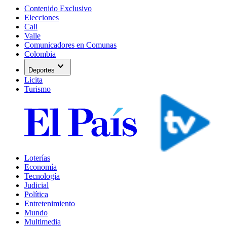
Contenido Exclusivo
Elecciones
Cali
Valle
Comunicadores en Comunas
Colombia
expand_more
Deportes
Licita
Turismo
Loterías
Economía
Tecnología
Judicial
Política
Entretenimiento
Mundo
Multimedia