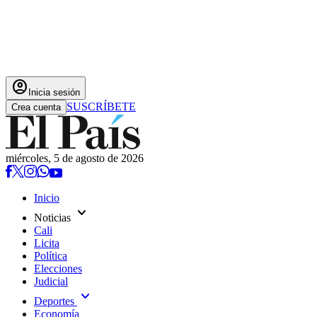
account_circle
Inicia sesión
SUSCRÍBETE
Crea cuenta
miércoles, 5 de agosto de 2026
Inicio
expand_more
Noticias
Cali
Licita
Política
Elecciones
Judicial
expand_more
Deportes
Economía