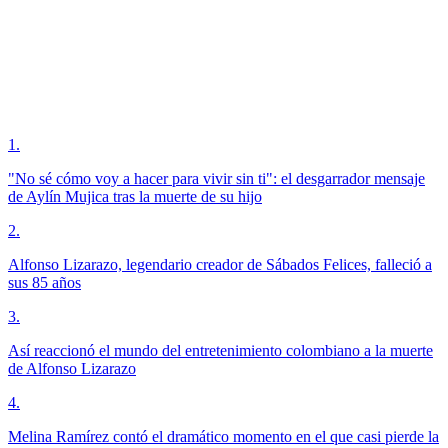
1
.
"No sé cómo voy a hacer para vivir sin ti": el desgarrador mensaje
de Aylín Mujica tras la muerte de su hijo
2
.
Alfonso Lizarazo, legendario creador de Sábados Felices, falleció a
sus 85 años
3
.
Así reaccionó el mundo del entretenimiento colombiano a la muerte
de Alfonso Lizarazo
4
.
Melina Ramírez contó el dramático momento en el que casi pierde la