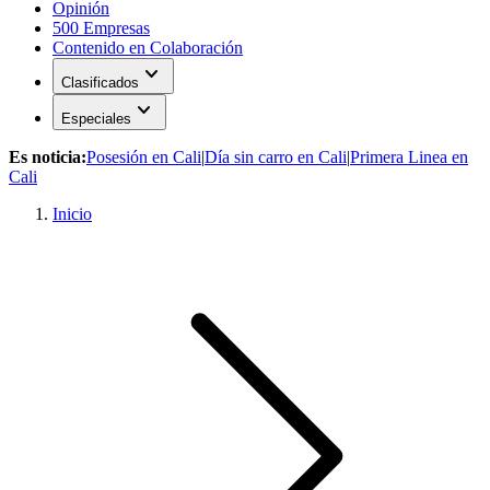
Opinión
500 Empresas
Contenido en Colaboración
expand_more
Clasificados
expand_more
Especiales
Es noticia:
Posesión en Cali
|
Día sin carro en Cali
|
Primera Linea en
Cali
Inicio