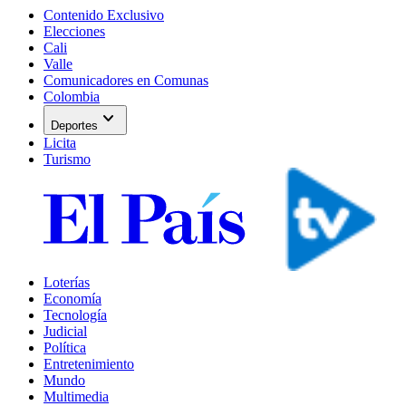
Contenido Exclusivo
Elecciones
Cali
Valle
Comunicadores en Comunas
Colombia
expand_more
Deportes
Licita
Turismo
Loterías
Economía
Tecnología
Judicial
Política
Entretenimiento
Mundo
Multimedia