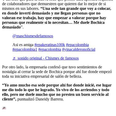
de colaboradores que demuestren que quieren dar lo mejor de si
mismos en sus labores.
“Una sede tan grande que voy a colocar,
en donde invertí demasiado y me llegan personas que no
valoran ese trabajo,
hay que empezar a valorar porque hay
personas que realmente sí lo necesitan…
Me duele Bochica
demasiado
”.
@maschismesdefamosos
Asi es amiga
#epakeratinas100k
#epacolombia
#epacolombia1
#epacolombia
#yinacalderonoficial
♬ sonido original - Chismes de famosos
Por otro lado, la empresaria confesó que tuvo sentimientos de
nostalgia al cerrar la sede de Bochica porque ahí fue donde empezó
toda su iniciativa empresarial de salón de belleza.
“Yo amo mucho esa sede porque ahí fue donde inicié, ese lugar
me dio todo lo que he logrado. Yo vivo de los arriendos y todo
ello, pero me duele mucho que no presten un buen servicio al
cliente”,
puntualizó Daneidy Barrera.