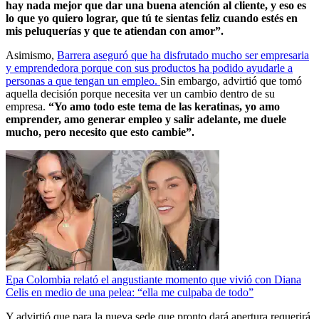
hay nada mejor que dar una buena atención al cliente, y eso es
lo que yo quiero lograr, que tú te sientas feliz cuando estés en
mis peluquerías y
que te atiendan con amor”.
Asimismo,
Barrera aseguró que ha disfrutado mucho ser empresaria
y emprendedora porque con sus productos ha podido ayudarle a
personas a que tengan un empleo.
Sin embargo, advirtió que tomó
aquella decisión porque necesita ver un cambio dentro de su
empresa.
“Yo amo todo este tema de las keratinas, yo amo
emprender, amo generar empleo y salir adelante, me duele
mucho, pero necesito que esto cambie”.
Epa Colombia relató el angustiante momento que vivió con Diana
Celis en medio de una pelea: “ella me culpaba de todo”
Y advirtió que para la nueva sede que pronto dará apertura requerirá