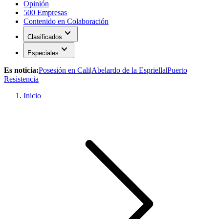
Opinión
500 Empresas
Contenido en Colaboración
expand_more
Clasificados
expand_more
Especiales
Es noticia:
Posesión en Cali
|
Abelardo de la Espriella
|
Puerto
Resistencia
Inicio