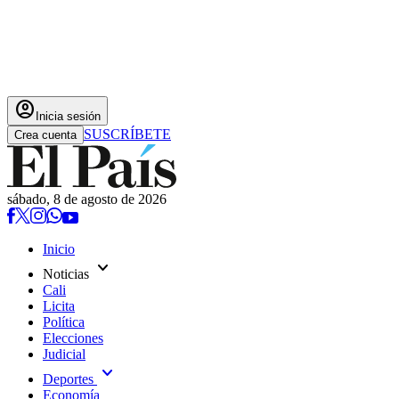
account_circle
Inicia sesión
SUSCRÍBETE
Crea cuenta
sábado, 8 de agosto de 2026
Inicio
expand_more
Noticias
Cali
Licita
Política
Elecciones
Judicial
expand_more
Deportes
Economía