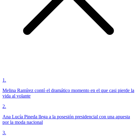
1
.
Melina Ramírez contó el dramático momento en el que casi pierde la
vida al volante
2
.
Ana Lucía Pineda llega a la posesión presidencial con una apuesta
por la moda nacional
3
.