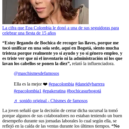
La cifra que Epa Colombia le donó a una de sus seguidoras para
celebrar una fiesta de 15 años
“Estoy llegando de Bochica de recoger las llaves, porque me
tocó unificar en una sola sede, aquí en Bogotá, siento mucha
tristeza porque realmente yo sí ayudo y yo sí género empleo
,
y
es triste ver que ni el inventario ni la administración ni los que
lavan los cabellos se ponen la diez”,
relató la influenciadora.
@maschismesdefamosos
Ella es la mejor ❤️
#epacolombia
#daneidybarrera
#epacolombia1
#epakeratina
#bochicasurbogotá
♬ sonido original - Chismes de famosos
La joven señaló que la decisión de cerrar dicha sucursal la tomó
porque algunos de sus colaboradores no estaban teniendo un buen
desempeño durante sus jornadas laborales lo cual según ella, se
reflejó en la caída de las ventas durante los últimos tiempos.
“No