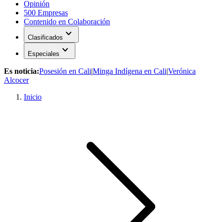
Opinión
500 Empresas
Contenido en Colaboración
expand_more
Clasificados
expand_more
Especiales
Es noticia:
Posesión en Cali
|
Minga Indígena en Cali
|
Verónica
Alcocer
Inicio