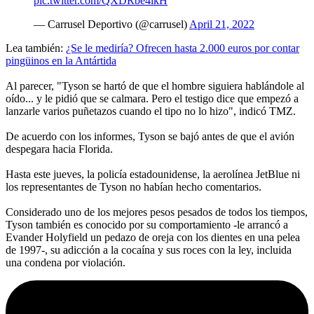
pic.twitter.com/QXDRbe4lkH
— Carrusel Deportivo (@carrusel)
April 21, 2022
Lea también:
¿Se le mediría? Ofrecen hasta 2.000 euros por contar
pingüinos en la Antártida
Al parecer, "Tyson se hartó de que el hombre siguiera hablándole al
oído... y le pidió que se calmara. Pero el testigo dice que empezó a
lanzarle varios puñetazos cuando el tipo no lo hizo", indicó TMZ.
De acuerdo con los informes, Tyson se bajó antes de que el avión
despegara hacia Florida.
Hasta este jueves, la policía estadounidense, la aerolínea JetBlue ni
los representantes de Tyson no habían hecho comentarios.
Considerado uno de los mejores pesos pesados de todos los tiempos,
Tyson también es conocido por su comportamiento -le arrancó a
Evander Holyfield un pedazo de oreja con los dientes en una pelea
de 1997-, su adicción a la cocaína y sus roces con la ley, incluida
una condena por violación.