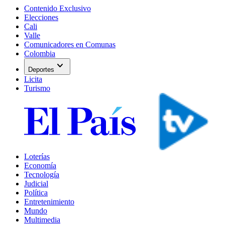
Contenido Exclusivo
Elecciones
Cali
Valle
Comunicadores en Comunas
Colombia
expand_more
Deportes
Licita
Turismo
Loterías
Economía
Tecnología
Judicial
Política
Entretenimiento
Mundo
Multimedia