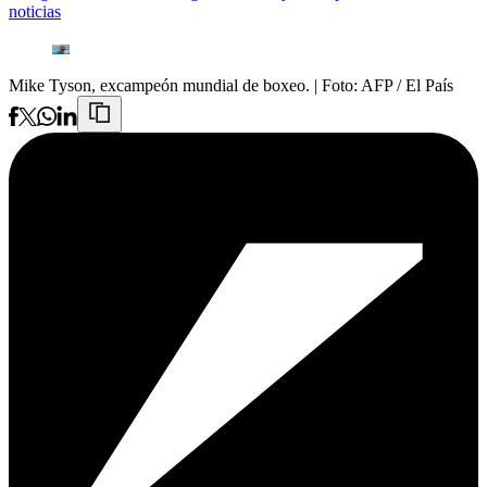
noticias
Mike Tyson, excampeón mundial de boxeo.
| Foto:
AFP / El País