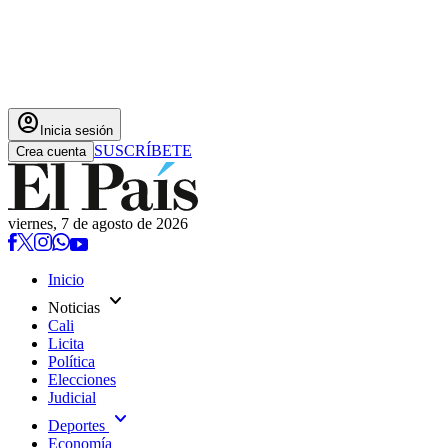
account_circle
Inicia sesión
SUSCRÍBETE
Crea cuenta
viernes, 7 de agosto de 2026
Inicio
expand_more
Noticias
Cali
Licita
Política
Elecciones
Judicial
expand_more
Deportes
Economía