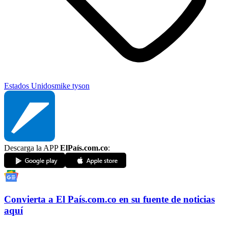
Estados Unidos
mike tyson
Descarga la APP
ElPaís.com.co
:
Convierta a
El País
.com.co
en su fuente de noticias
aquí