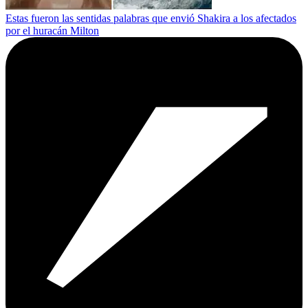
Estas fueron las sentidas palabras que envió Shakira a los afectados
por el huracán Milton