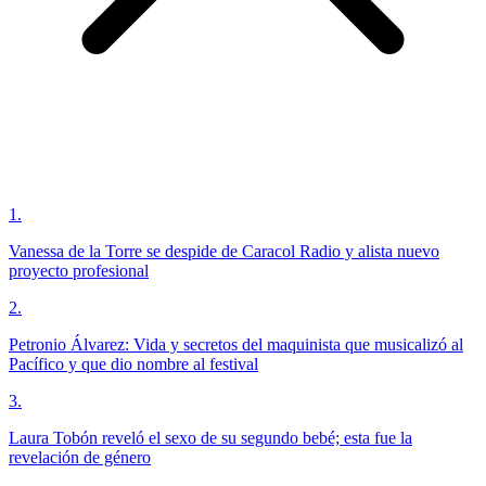
1
.
Vanessa de la Torre se despide de Caracol Radio y alista nuevo
proyecto profesional
2
.
Petronio Álvarez: Vida y secretos del maquinista que musicalizó al
Pacífico y que dio nombre al festival
3
.
Laura Tobón reveló el sexo de su segundo bebé; esta fue la
revelación de género