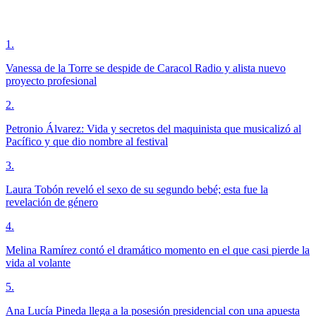
1
.
Vanessa de la Torre se despide de Caracol Radio y alista nuevo
proyecto profesional
2
.
Petronio Álvarez: Vida y secretos del maquinista que musicalizó al
Pacífico y que dio nombre al festival
3
.
Laura Tobón reveló el sexo de su segundo bebé; esta fue la
revelación de género
4
.
Melina Ramírez contó el dramático momento en el que casi pierde la
vida al volante
5
.
Ana Lucía Pineda llega a la posesión presidencial con una apuesta