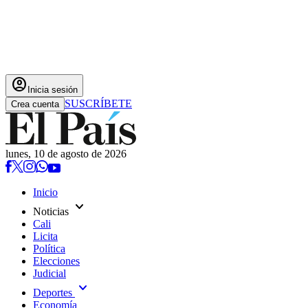
account_circle
Inicia sesión
SUSCRÍBETE
Crea cuenta
lunes, 10 de agosto de 2026
Inicio
expand_more
Noticias
Cali
Licita
Política
Elecciones
Judicial
expand_more
Deportes
Economía