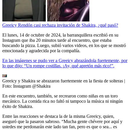
Greeicy Rendón casi rechaza invitación de Shakira, ¿qué pasó?
El lunes, 14 de octubre de 2024, la barranquillera escribió en su
Instagram que iba 20 minutos tarde al encuentro, que estaba
buscando la pizza. Luego, subió varios videos, en los que se mostró
emocionada y agradecida por la compañía.
En las imágenes se pudo ver a Greeicy abrazándola fuertemente, por
lo que dijo: “Un rompe costillas. ¡Ay, qué apretón más rico!”.
Greeicy y Shakira se abrazaron fuertemente en la fiesta de solteras
|
Foto:
Instagram @Shakira
En este encuentro, también, se recrearon como niñas en un toro
mecánico. La comida rica no faltó ni tampoco la música ni ningún
éxito de Shakira.
Entre las reacciones se destaca la de la misma Greeicy, quien,
aseguró que la pasaron sabroso. “Mucha gente chévere por aquí y
ustedes me perdonarán este lado tan fan, pero es que o sea... es