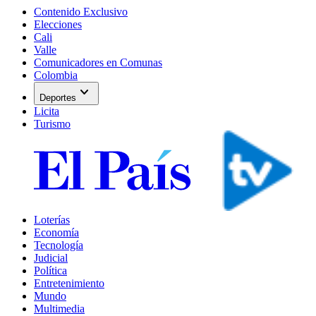
Contenido Exclusivo
Elecciones
Cali
Valle
Comunicadores en Comunas
Colombia
expand_more
Deportes
Licita
Turismo
Loterías
Economía
Tecnología
Judicial
Política
Entretenimiento
Mundo
Multimedia