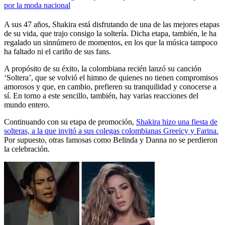
por la moda nacional
A sus 47 años, Shakira está disfrutando de una de las mejores etapas
de su vida, que trajo consigo la soltería. Dicha etapa, también, le ha
regalado un sinnúmero de momentos, en los que la música tampoco
ha faltado ni el cariño de sus fans.
A propósito de su éxito, la colombiana recién lanzó su canción
‘Soltera’, que se volvió el himno de quienes no tienen compromisos
amorosos y que, en cambio, prefieren su tranquilidad y conocerse a
sí. En torno a este sencillo, también, hay varias reacciones del
mundo entero.
Continuando con su etapa de promoción,
Shakira hizo una fiesta de
solteras, a la que invitó a sus colegas colombianas Greeicy y Farina.
Por supuesto, otras famosas como Belinda y Danna no se perdieron
la celebración.