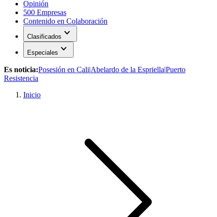
Opinión
500 Empresas
Contenido en Colaboración
expand_more
Clasificados
expand_more
Especiales
Es noticia:
Posesión en Cali
|
Abelardo de la Espriella
|
Puerto
Resistencia
Inicio