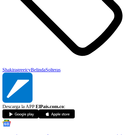
Shakira
greeicy
Belinda
Solteras
Descarga la APP
ElPaís.com.co
: