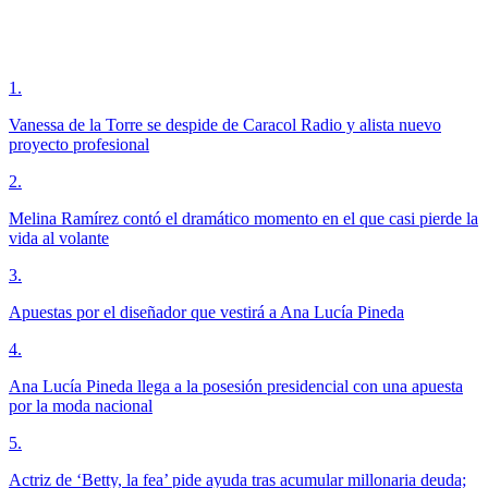
1
.
Vanessa de la Torre se despide de Caracol Radio y alista nuevo
proyecto profesional
2
.
Melina Ramírez contó el dramático momento en el que casi pierde la
vida al volante
3
.
Apuestas por el diseñador que vestirá a Ana Lucía Pineda
4
.
Ana Lucía Pineda llega a la posesión presidencial con una apuesta
por la moda nacional
5
.
Actriz de ‘Betty, la fea’ pide ayuda tras acumular millonaria deuda;