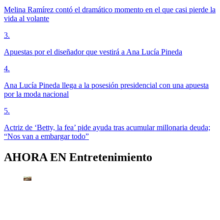
Melina Ramírez contó el dramático momento en el que casi pierde la
vida al volante
3
.
Apuestas por el diseñador que vestirá a Ana Lucía Pineda
4
.
Ana Lucía Pineda llega a la posesión presidencial con una apuesta
por la moda nacional
5
.
Actriz de ‘Betty, la fea’ pide ayuda tras acumular millonaria deuda;
“Nos van a embargar todo”
AHORA EN
Entretenimiento