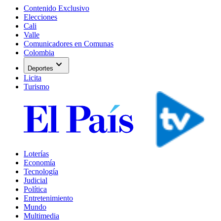
Contenido Exclusivo
Elecciones
Cali
Valle
Comunicadores en Comunas
Colombia
expand_more
Deportes
Licita
Turismo
Loterías
Economía
Tecnología
Judicial
Política
Entretenimiento
Mundo
Multimedia