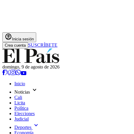
account_circle
Inicia sesión
SUSCRÍBETE
Crea cuenta
domingo, 9 de agosto de 2026
Inicio
expand_more
Noticias
Cali
Licita
Política
Elecciones
Judicial
expand_more
Deportes
Economía