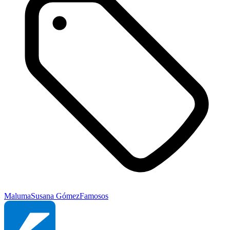
Maluma
Susana Gómez
Famosos