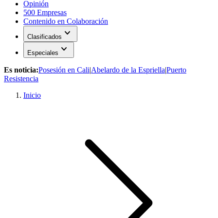
Opinión
500 Empresas
Contenido en Colaboración
expand_more
Clasificados
expand_more
Especiales
Es noticia:
Posesión en Cali
|
Abelardo de la Espriella
|
Puerto
Resistencia
Inicio