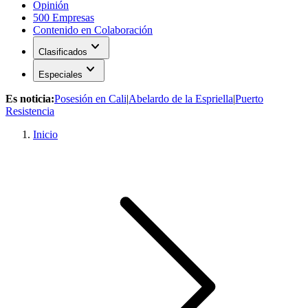
Opinión
500 Empresas
Contenido en Colaboración
expand_more
Clasificados
expand_more
Especiales
Es noticia:
Posesión en Cali
|
Abelardo de la Espriella
|
Puerto
Resistencia
Inicio