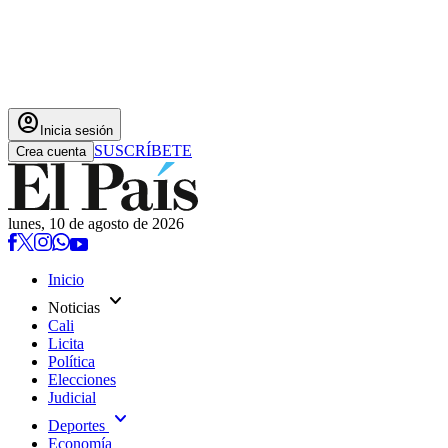
account_circle
Inicia sesión
SUSCRÍBETE
Crea cuenta
lunes, 10 de agosto de 2026
Inicio
expand_more
Noticias
Cali
Licita
Política
Elecciones
Judicial
expand_more
Deportes
Economía