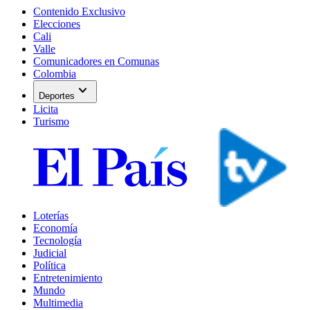
Contenido Exclusivo
Elecciones
Cali
Valle
Comunicadores en Comunas
Colombia
expand_more
Deportes
Licita
Turismo
Loterías
Economía
Tecnología
Judicial
Política
Entretenimiento
Mundo
Multimedia