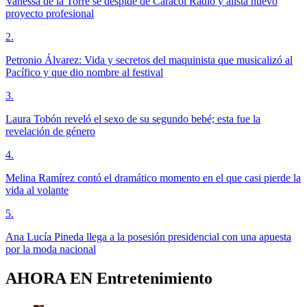
Vanessa de la Torre se despide de Caracol Radio y alista nuevo
proyecto profesional
2
.
Petronio Álvarez: Vida y secretos del maquinista que musicalizó al
Pacífico y que dio nombre al festival
3
.
Laura Tobón reveló el sexo de su segundo bebé; esta fue la
revelación de género
4
.
Melina Ramírez contó el dramático momento en el que casi pierde la
vida al volante
5
.
Ana Lucía Pineda llega a la posesión presidencial con una apuesta
por la moda nacional
AHORA EN
Entretenimiento