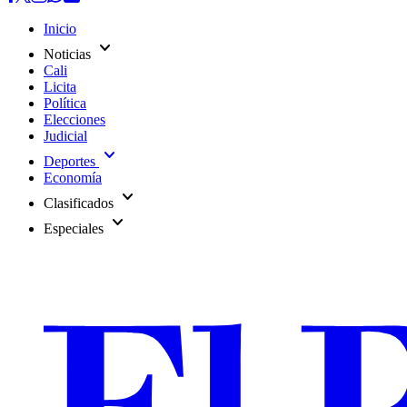
Inicio
expand_more
Noticias
Cali
Licita
Política
Elecciones
Judicial
expand_more
Deportes
Economía
expand_more
Clasificados
expand_more
Especiales