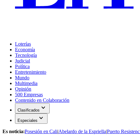
Loterías
Economía
Tecnología
Judicial
Política
Entretenimiento
Mundo
Multimedia
Opinión
500 Empresas
Contenido en Colaboración
expand_more
Clasificados
expand_more
Especiales
Es noticia:
Posesión en Cali
|
Abelardo de la Espriella
|
Puerto Resistenc