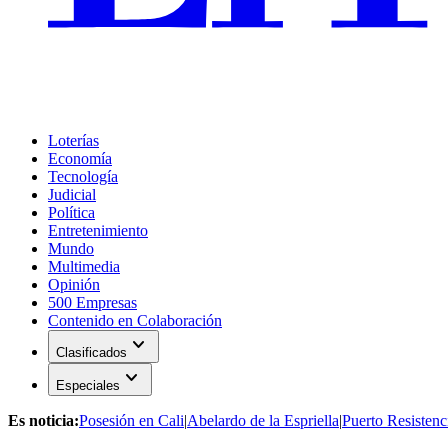
Loterías
Economía
Tecnología
Judicial
Política
Entretenimiento
Mundo
Multimedia
Opinión
500 Empresas
Contenido en Colaboración
expand_more
Clasificados
expand_more
Especiales
Es noticia:
Posesión en Cali
|
Abelardo de la Espriella
|
Puerto Resistenc