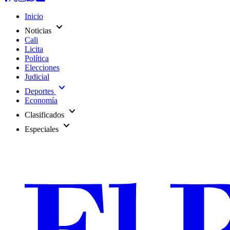
Inicio
expand_more
Noticias
Cali
Licita
Política
Elecciones
Judicial
expand_more
Deportes
Economía
expand_more
Clasificados
expand_more
Especiales