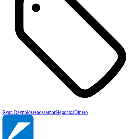
Ryan Reynolds
esposa
amor
Negocios
Dinero