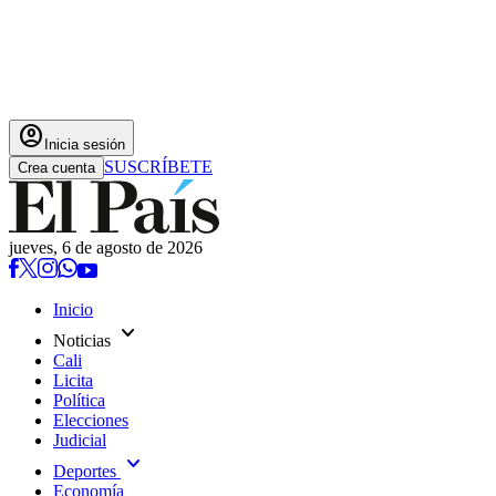
account_circle
Inicia sesión
SUSCRÍBETE
Crea cuenta
jueves, 6 de agosto de 2026
Inicio
expand_more
Noticias
Cali
Licita
Política
Elecciones
Judicial
expand_more
Deportes
Economía