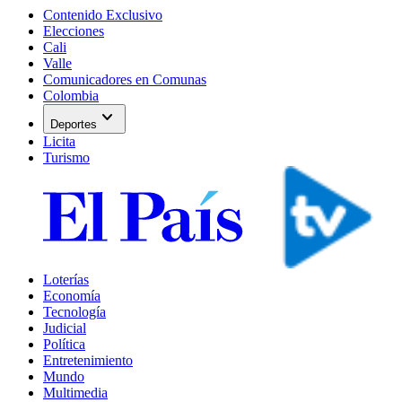
Contenido Exclusivo
Elecciones
Cali
Valle
Comunicadores en Comunas
Colombia
expand_more
Deportes
Licita
Turismo
Loterías
Economía
Tecnología
Judicial
Política
Entretenimiento
Mundo
Multimedia