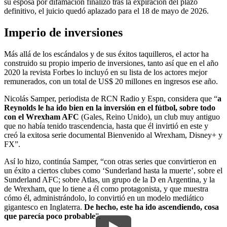
su esposa por difamación finalizó tras la expiración del plazo
definitivo, el juicio quedó aplazado para el 18 de mayo de 2026.
Imperio de inversiones
Más allá de los escándalos y de sus éxitos taquilleros, el actor ha
construido su propio imperio de inversiones, tanto así que en el año
2020 la revista Forbes lo incluyó en su lista de los actores mejor
remunerados, con un total de US$ 20 millones en ingresos ese año.
Nicolás Samper, periodista de RCN Radio y Espn, considera que “
a
Reynolds le ha ido bien en la inversión en el fútbol, sobre todo
con el Wrexham AFC
(Gales, Reino Unido), un club muy antiguo
que no había tenido trascendencia, hasta que él invirtió en este y
creó la exitosa serie documental Bienvenido al Wrexham, Disney+ y
FX”.
Así lo hizo, continúa Samper, “con otras series que convirtieron en
un éxito a ciertos clubes como ‘Sunderland hasta la muerte’, sobre el
Sunderland AFC; sobre Atlas, un grupo de la D en Argentina, y la
de Wrexham, que lo tiene a él como protagonista, y que muestra
cómo él, administrándolo, lo convirtió en un modelo mediático
gigantesco en Inglaterra.
De hecho, este ha ido ascendiendo, cosa
que parecía poco probable
”.