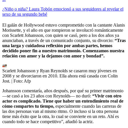
¿Niño o niña? Laura Tobón emocionó a sus seguidores al revelar el
sexo de su segundo bebé
El galán de Hollywood estuvo comprometido con la cantante Alanis
Morissette, y el año en que rompieron se involucró románticamente
con Scarlett Johansson, con quien se casó, pero a los dos años ya
anunciaban, a través de un comunicado conjunto, su divorcio:
“Tras
una larga y cuidadosa reflexión por ambas partes, hemos
decidido poner fin a nuestro matrimonio. Comenzamos nuestra
relación con amor y la dejamos con amor y bondad”.
Scarlett Johansson y Ryan Reynolds se casaron muy jóvenes en
2008 y se divorciaron en 2010. Ella ahora está casada con Colin
Jost.
| Foto:
Afp
Johansson comentaría, años después, por qué su primer matrimonio
—se casó a los 23 años con Reynolds— no duró:
“Vivir con otro
actor es complicado. Tiene que haber un entendimiento real de
cómo compartes tu tiempo,
especialmente cuando las carreras de
las dos personas van al mismo ritmo. O incluso si la otra persona
tiene más éxito que la otra, lo cual se convierte en un reto. Ahí es
cuando todo se hace competitivo”, añadió la actriz.