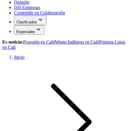
Opinión
500 Empresas
Contenido en Colaboración
expand_more
Clasificados
expand_more
Especiales
Es noticia:
Posesión en Cali
|
Minga Indígena en Cali
|
Primera Linea
en Cali
Inicio