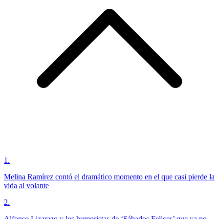
1
.
Melina Ramírez contó el dramático momento en el que casi pierde la
vida al volante
2
.
Alfonso Lizarazo y los humoristas de ‘Sábados Felices’ que ya no