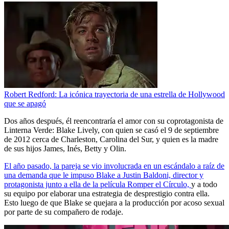
Robert Redford: La icónica trayectoria de una estrella de Hollywood
que se apagó
Dos años después, él reencontraría el amor con su coprotagonista de
Linterna Verde: Blake Lively, con quien se casó el 9 de septiembre
de 2012 cerca de Charleston, Carolina del Sur, y quien es la madre
de sus hijos James, Inés, Betty y Olin.
El año pasado, la pareja se vio involucrada en un escándalo a raíz de
una demanda que le impuso Blake a Justin Baldoni, director y
protagonista junto a ella de la película Romper el Círculo,
y a todo
su equipo por elaborar una estrategia de desprestigio contra ella.
Esto luego de que Blake se quejara a la producción por acoso sexual
por parte de su compañero de rodaje.