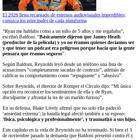
El 2026 llega recargado de estrenos audiovisuales imperdibles;
conozca los principales de cada plataforma
“Ryan me hablaba como a un niño de 5 años y me regañaba”,
escribió Baldoni. “
Básicamente dijeron que Jamey Heath
(productor de la película) y yo no éramos quienes decíamos ser
y que tener un pódcast era peligroso porque hacía que la gente
pensara que éramos seguros
”.
Según Baldoni, Reynolds leyó desde un teléfono una lista de
acusaciones “completamente sacadas de contexto”, además de
calificar su comportamiento como “repugnante” y “abusivo”.
Sobre Reynolds, el director de Romper el Círculo dijo: “Mi única
opción era reconocer los sentimientos de ella y de Ryan,
disculparme y afrontar la ira de un marido furioso”.
En su defensa, Blake Lively afirmó que no solo ella padeció
‘ansiedad extrema’; la batalla legal afectó también a su esposo:
‘física, psicológica y profesionalmente’, y traumatizó a sus hijos.
Este capítulo en la vida de Reynolds no ha terminado. Si bien el 3
de noviembre pasado la demanda que Baldoni presentó contra él y