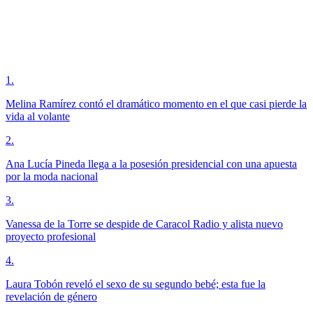
1
.
Melina Ramírez contó el dramático momento en el que casi pierde la
vida al volante
2
.
Ana Lucía Pineda llega a la posesión presidencial con una apuesta
por la moda nacional
3
.
Vanessa de la Torre se despide de Caracol Radio y alista nuevo
proyecto profesional
4
.
Laura Tobón reveló el sexo de su segundo bebé; esta fue la
revelación de género