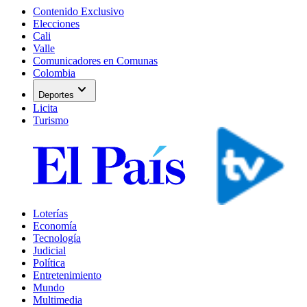
Contenido Exclusivo
Elecciones
Cali
Valle
Comunicadores en Comunas
Colombia
expand_more
Deportes
Licita
Turismo
Loterías
Economía
Tecnología
Judicial
Política
Entretenimiento
Mundo
Multimedia