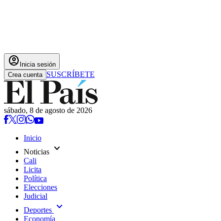
account_circle
Inicia sesión
SUSCRÍBETE
Crea cuenta
sábado, 8 de agosto de 2026
Inicio
expand_more
Noticias
Cali
Licita
Política
Elecciones
Judicial
expand_more
Deportes
Economía