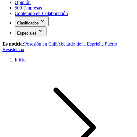
Opinión
500 Empresas
Contenido en Colaboración
expand_more
Clasificados
expand_more
Especiales
Es noticia:
Posesión en Cali
|
Abelardo de la Espriella
|
Puerto
Resistencia
Inicio