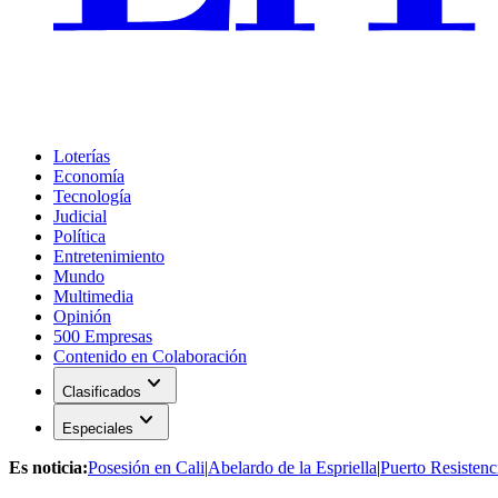
Loterías
Economía
Tecnología
Judicial
Política
Entretenimiento
Mundo
Multimedia
Opinión
500 Empresas
Contenido en Colaboración
expand_more
Clasificados
expand_more
Especiales
Es noticia:
Posesión en Cali
|
Abelardo de la Espriella
|
Puerto Resistenc