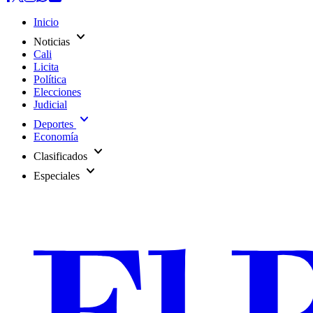
Inicio
expand_more
Noticias
Cali
Licita
Política
Elecciones
Judicial
expand_more
Deportes
Economía
expand_more
Clasificados
expand_more
Especiales