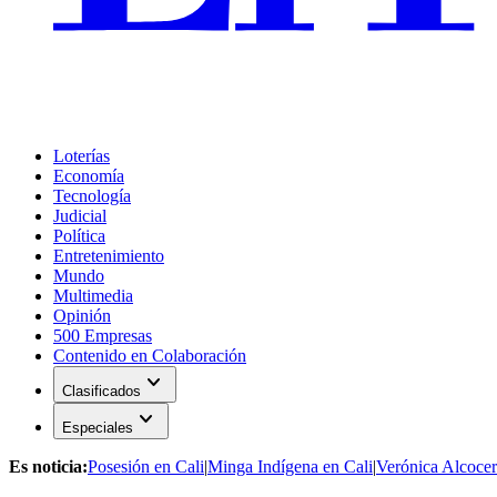
Loterías
Economía
Tecnología
Judicial
Política
Entretenimiento
Mundo
Multimedia
Opinión
500 Empresas
Contenido en Colaboración
expand_more
Clasificados
expand_more
Especiales
Es noticia:
Posesión en Cali
|
Minga Indígena en Cali
|
Verónica Alcocer