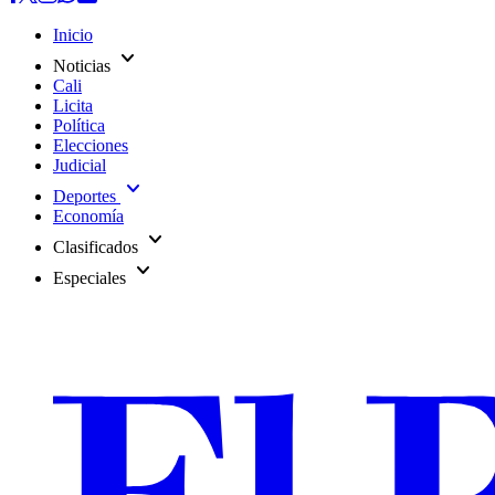
Inicio
expand_more
Noticias
Cali
Licita
Política
Elecciones
Judicial
expand_more
Deportes
Economía
expand_more
Clasificados
expand_more
Especiales