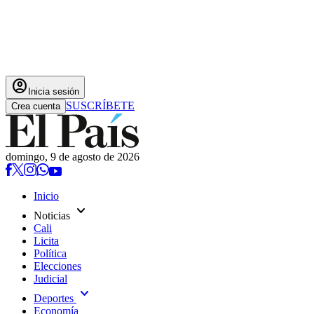
account_circle
Inicia sesión
SUSCRÍBETE
Crea cuenta
domingo, 9 de agosto de 2026
Inicio
expand_more
Noticias
Cali
Licita
Política
Elecciones
Judicial
expand_more
Deportes
Economía