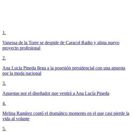
1
.
Vanessa de la Torre se despide de Caracol Radio y alista nuevo
proyecto profesional
2
.
Ana Lucía Pineda llega a la posesión presidencial con una apuesta
por la moda nacional
3
.
Apuestas por el diseñador que vestirá a Ana Lucía Pineda
4
.
Melina Ramírez contó el dramático momento en el que casi pierde la
vida al volante
5
.