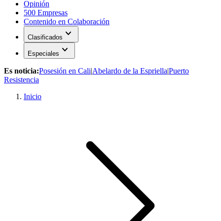
Opinión
500 Empresas
Contenido en Colaboración
expand_more
Clasificados
expand_more
Especiales
Es noticia:
Posesión en Cali
|
Abelardo de la Espriella
|
Puerto
Resistencia
Inicio