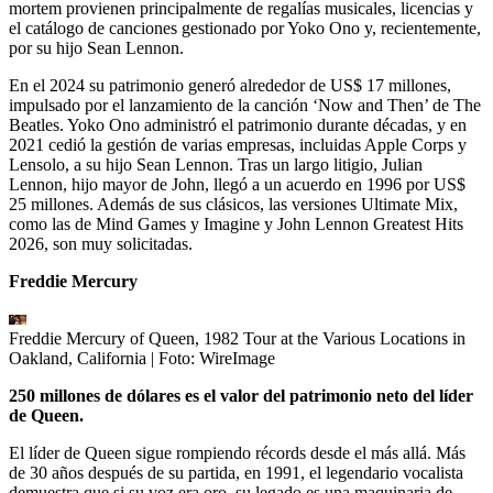
mortem provienen principalmente de regalías musicales, licencias y
el catálogo de canciones gestionado por Yoko Ono y, recientemente,
por su hijo Sean Lennon.
En el 2024 su patrimonio generó alrededor de US$ 17 millones,
impulsado por el lanzamiento de la canción ‘Now and Then’ de The
Beatles. Yoko Ono administró el patrimonio durante décadas, y en
2021 cedió la gestión de varias empresas, incluidas Apple Corps y
Lensolo, a su hijo Sean Lennon. Tras un largo litigio, Julian
Lennon, hijo mayor de John, llegó a un acuerdo en 1996 por US$
25 millones. Además de sus clásicos, las versiones Ultimate Mix,
como las de Mind Games y Imagine y John Lennon Greatest Hits
2026, son muy solicitadas.
Freddie Mercury
Freddie Mercury of Queen, 1982 Tour at the Various Locations in
Oakland, California
| Foto:
WireImage
250 millones de dólares es el valor del patrimonio neto del líder
de Queen.
El líder de Queen sigue rompiendo récords desde el más allá. Más
de 30 años después de su partida, en 1991, el legendario vocalista
demuestra que si su voz era oro, su legado es una maquinaria de