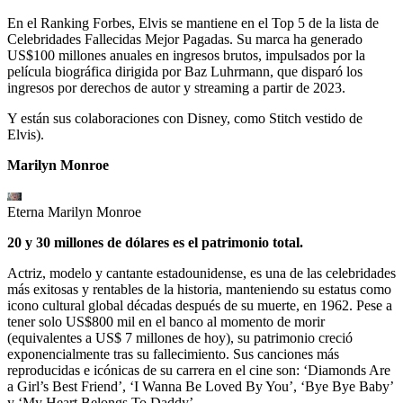
En el Ranking Forbes, Elvis se mantiene en el Top 5 de la lista de
Celebridades Fallecidas Mejor Pagadas. Su marca ha generado
US$100 millones anuales en ingresos brutos, impulsados por la
película biográfica dirigida por Baz Luhrmann, que disparó los
ingresos por derechos de autor y streaming a partir de 2023.
Y están sus colaboraciones con Disney, como Stitch vestido de
Elvis).
Marilyn Monroe
Eterna Marilyn Monroe
20 y 30 millones de dólares es el patrimonio total.
Actriz, modelo y cantante estadounidense, es una de las celebridades
más exitosas y rentables de la historia, manteniendo su estatus como
icono cultural global décadas después de su muerte, en 1962. Pese a
tener solo US$800 mil en el banco al momento de morir
(equivalentes a US$ 7 millones de hoy), su patrimonio creció
exponencialmente tras su fallecimiento. Sus canciones más
reproducidas e icónicas de su carrera en el cine son: ‘Diamonds Are
a Girl’s Best Friend’, ‘I Wanna Be Loved By You’, ‘Bye Bye Baby’
y ‘My Heart Belongs To Daddy’.