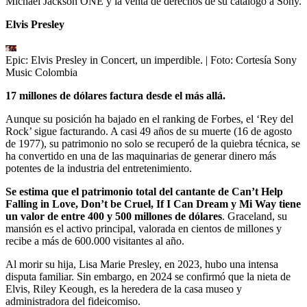
Michael Jackson ONE y la venta de derechos de su catálogo a Sony.
Elvis Presley
Epic: Elvis Presley in Concert, un imperdible.
| Foto:
Cortesía Sony
Music Colombia
17 millones de dólares factura desde el más allá.
Aunque su posición ha bajado en el ranking de Forbes, el ‘Rey del
Rock’ sigue facturando. A casi 49 años de su muerte (16 de agosto
de 1977), su patrimonio no solo se recuperó de la quiebra técnica, se
ha convertido en una de las maquinarias de generar dinero más
potentes de la industria del entretenimiento.
Se estima que el patrimonio total del cantante de Can’t Help
Falling in Love, Don’t be Cruel, If I Can Dream y Mi Way tiene
un valor de entre 400 y 500 millones de dólares
. Graceland, su
mansión es el activo principal, valorada en cientos de millones y
recibe a más de 600.000 visitantes al año.
Al morir su hija, Lisa Marie Presley, en 2023, hubo una intensa
disputa familiar. Sin embargo, en 2024 se confirmó que la nieta de
Elvis, Riley Keough, es la heredera de la casa museo y
administradora del fideicomiso.