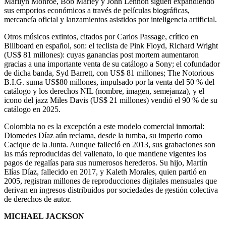
Marilyn Monroe, Bob Marley y John Lennon siguen expandiendo
sus emporios económicos a través de películas biográficas,
mercancía oficial y lanzamientos asistidos por inteligencia artificial.
Otros músicos extintos, citados por Carlos Passage, crítico en
Billboard en español, son: el teclista de Pink Floyd, Richard Wright
(US$ 81 millones): cuyas ganancias post mortem aumentaron
gracias a una importante venta de su catálogo a Sony; el cofundador
de dicha banda, Syd Barrett, con US$ 81 millones; The Notorious
B.I.G. suma US$80 millones, impulsado por la venta del 50 % del
catálogo y los derechos NIL (nombre, imagen, semejanza), y el
icono del jazz Miles Davis (US$ 21 millones) vendió el 90 % de su
catálogo en 2025.
Colombia no es la excepción a este modelo comercial inmortal:
Diomedes Díaz aún reclama, desde la tumba, su imperio como
Cacique de la Junta. Aunque falleció en 2013, sus grabaciones son
las más reproducidas del vallenato, lo que mantiene vigentes los
pagos de regalías para sus numerosos herederos. Su hijo, Martín
Elías Díaz, fallecido en 2017, y Kaleth Morales, quien partió en
2005, registran millones de reproducciones digitales mensuales que
derivan en ingresos distribuidos por sociedades de gestión colectiva
de derechos de autor.
MICHAEL JACKSON