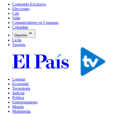
Contenido Exclusivo
Elecciones
Cali
Valle
Comunicadores en Comunas
Colombia
expand_more
Deportes
Licita
Turismo
Loterías
Economía
Tecnología
Judicial
Política
Entretenimiento
Mundo
Multimedia