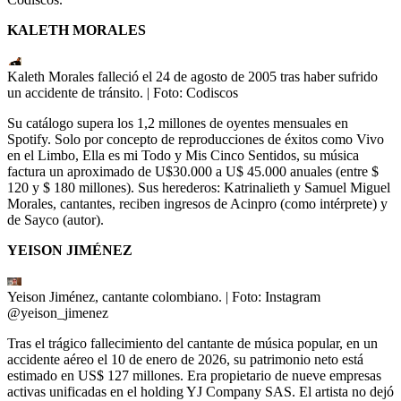
KALETH MORALES
Kaleth Morales falleció el 24 de agosto de 2005 tras haber sufrido
un accidente de tránsito.
| Foto:
Codiscos
Su catálogo supera los 1,2 millones de oyentes mensuales en
Spotify. Solo por concepto de reproducciones de éxitos como Vivo
en el Limbo, Ella es mi Todo y Mis Cinco Sentidos, su música
factura un aproximado de U$30.000 a U$ 45.000 anuales (entre $
120 y $ 180 millones). Sus herederos: Katrinalieth y Samuel Miguel
Morales, cantantes, reciben ingresos de Acinpro (como intérprete) y
de Sayco (autor).
YEISON JIMÉNEZ
Yeison Jiménez, cantante colombiano.
| Foto:
Instagram
@yeison_jimenez
Tras el trágico fallecimiento del cantante de música popular, en un
accidente aéreo el 10 de enero de 2026, su patrimonio neto está
estimado en US$ 127 millones. Era propietario de nueve empresas
activas unificadas en el holding YJ Company SAS. El artista no dejó