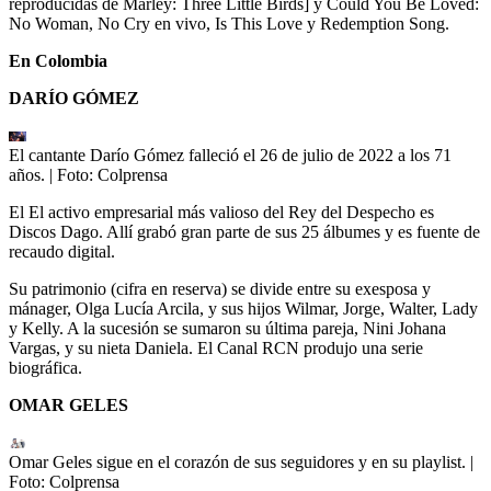
reproducidas de Marley: Three Little Birds] y Could You Be Loved:
No Woman, No Cry en vivo, Is This Love y Redemption Song.
En Colombia
DARÍO GÓMEZ
El cantante Darío Gómez falleció el 26 de julio de 2022 a los 71
años.
| Foto:
Colprensa
El El activo empresarial más valioso del Rey del Despecho es
Discos Dago. Allí grabó gran parte de sus 25 álbumes y es fuente de
recaudo digital.
Su patrimonio (cifra en reserva) se divide entre su exesposa y
mánager, Olga Lucía Arcila, y sus hijos Wilmar, Jorge, Walter, Lady
y Kelly. A la sucesión se sumaron su última pareja, Nini Johana
Vargas, y su nieta Daniela. El Canal RCN produjo una serie
biográfica.
OMAR GELES
Omar Geles sigue en el corazón de sus seguidores y en su playlist.
|
Foto:
Colprensa