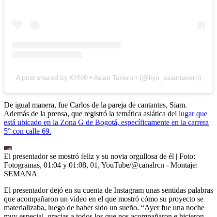
A post shared by KYN®️ • Asian Tavern • (@kyn_asiantavern)
De igual manera, fue Carlos de la pareja de cantantes, Siam.
Además de la prensa, que registró la temática asiática del
lugar que
está ubicado en la Zona G de Bogotá, específicamente en la carrera
5° con calle 69.
El presentador se mostró feliz y su novia orgullosa de él
| Foto:
Fotogramas, 01:04 y 01:08, 01, YouTube/@canalrcn - Montaje:
SEMANA
El presentador dejó en su cuenta de Instagram unas sentidas palabras
que acompañaron un video en el que mostró cómo su proyecto se
materializaba, luego de haber sido un sueño. “Ayer fue una noche
muy especial, gracias a todos los que nos acompañaron e hicieron