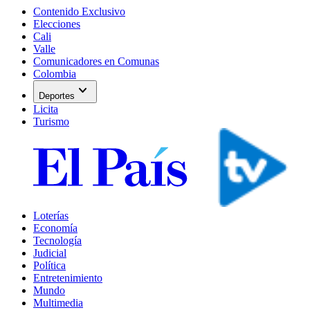
Contenido Exclusivo
Elecciones
Cali
Valle
Comunicadores en Comunas
Colombia
expand_more
Deportes
Licita
Turismo
Loterías
Economía
Tecnología
Judicial
Política
Entretenimiento
Mundo
Multimedia