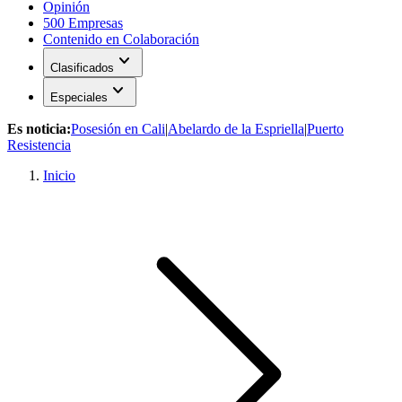
Opinión
500 Empresas
Contenido en Colaboración
expand_more
Clasificados
expand_more
Especiales
Es noticia:
Posesión en Cali
|
Abelardo de la Espriella
|
Puerto
Resistencia
Inicio