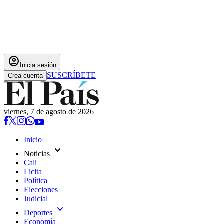
account_circle
Inicia sesión
SUSCRÍBETE
Crea cuenta
viernes, 7 de agosto de 2026
Inicio
expand_more
Noticias
Cali
Licita
Política
Elecciones
Judicial
expand_more
Deportes
Economía