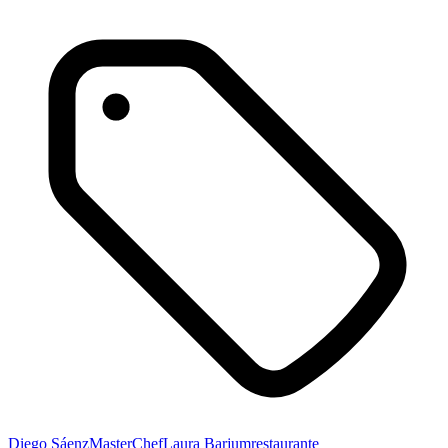
Diego Sáenz
MasterChef
Laura Barjum
restaurante