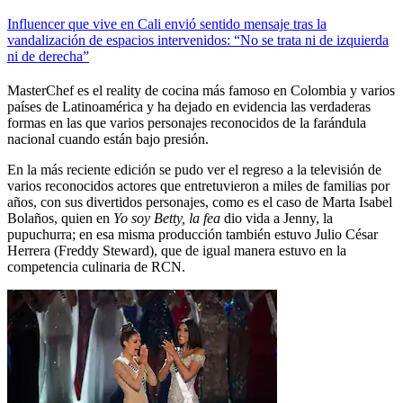
Influencer que vive en Cali envió sentido mensaje tras la
vandalización de espacios intervenidos: “No se trata ni de izquierda
ni de derecha”
MasterChef es el reality de cocina más famoso en Colombia y varios
países de Latinoamérica y ha dejado en evidencia las verdaderas
formas en las que varios personajes reconocidos de la farándula
nacional cuando están bajo presión.
En la más reciente edición se pudo ver el regreso a la televisión de
varios reconocidos actores que entretuvieron a miles de familias por
años, con sus divertidos personajes, como es el caso de Marta Isabel
Bolaños, quien en
Yo soy Betty, la fea
dio vida a Jenny, la
pupuchurra; en esa misma producción también estuvo Julio César
Herrera (Freddy Steward), que de igual manera estuvo en la
competencia culinaria de RCN.