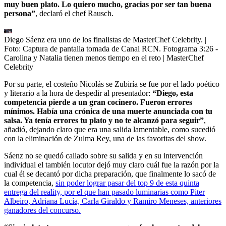
muy buen plato. Lo quiero mucho, gracias por ser tan buena
persona”
, declaró el chef Rausch.
Diego Sáenz era uno de los finalistas de MasterChef Celebrity.
|
Foto:
Captura de pantalla tomada de Canal RCN. Fotograma 3:26 -
Carolina y Natalia tienen menos tiempo en el reto | MasterChef
Celebrity
Por su parte, el costeño Nicolás se Zubiría se fue por el lado poético
y literario a la hora de despedir al presentador:
“Diego, esta
competencia pierde a un gran cocinero. Fueron errores
mínimos. Había una crónica de una muerte anunciada con tu
salsa. Ya tenía errores tu plato y no te alcanzó para seguir”
,
añadió, dejando claro que era una salida lamentable, como sucedió
con la eliminación de Zulma Rey, una de las favoritas del show.
Sáenz no se quedó callado sobre su salida y en su intervención
individual el también locutor dejó muy claro cuál fue la razón por la
cual él se decantó por dicha preparación, que finalmente lo sacó de
la competencia,
sin poder lograr pasar del top 9 de esta quinta
entrega del reality, por el que han pasado luminarias como Piter
Albeiro, Adriana Lucía, Carla Giraldo y Ramiro Meneses, anteriores
ganadores del concurso.