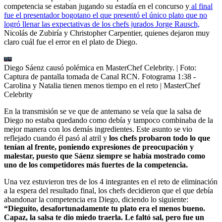
competencia se estaban jugando su estadía en el concurso y
al final
fue el presentador bogotano el que presentó el único plato que no
logró llenar las expectativas de los chefs jurados Jorge Rausch,
Nicolás de Zubiría y Christopher Carpentier, quienes dejaron muy
claro cuál fue el error en el plato de Diego.
Diego Sáenz causó polémica en MasterChef Celebrity.
| Foto:
Captura de pantalla tomada de Canal RCN. Fotograma 1:38 -
Carolina y Natalia tienen menos tiempo en el reto | MasterChef
Celebrity
En la transmisión se ve que de antemano se veía que la salsa de
Diego no estaba quedando como debía y tampoco combinaba de la
mejor manera con los demás ingredientes. Este asunto se vio
reflejado cuando él pasó al atril y
los chefs probaron todo lo que
tenían al frente, poniendo expresiones de preocupación y
malestar, puesto que Sáenz siempre se había mostrado como
uno de los competidores más fuertes de la competencia.
Una vez estuvieron tres de los 4 integrantes en el reto de eliminación
a la espera del resultado final, los chefs decidieron que el que debía
abandonar la competencia era Diego, diciendo lo siguiente:
“Dieguito, desafortunadamente tu plato era el menos bueno.
Capaz, la salsa te dio miedo traerla. Le faltó sal, pero fue un