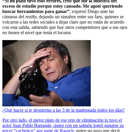
“Si mi plato tuvo esos errores, creo que fue la muestra del
exceso de estudio porque estoy cansado. Me agoté queriendo
buscar herramientas para ganar”
, expresó Diego ante las
cámaras del
reality,
dejando un sinsabor entre sus fans, quienes se
volcaron a las redes sociales a dejar claro que no están de acuerdo
con esta salida, sabiendo que hay otros competidores que a sus ojos
no tienen el nivel que tenía el locutor.
¿Qué hacer si te despiertas a las 3 de la madrugada todos los días?
Por otro lado, el mejor plato de ese reto de eliminación lo tuvo el
actor Juan Pablo Barragán, quien con un salmón logró ganarse su
tercer “cachetico” por parte de Rausch,
quien no tuvo que decir