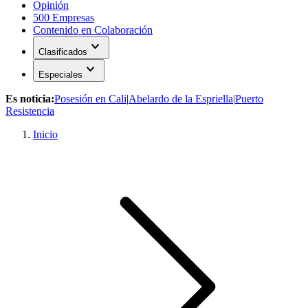
Opinión
500 Empresas
Contenido en Colaboración
expand_more
Clasificados
expand_more
Especiales
Es noticia:
Posesión en Cali
|
Abelardo de la Espriella
|
Puerto
Resistencia
Inicio