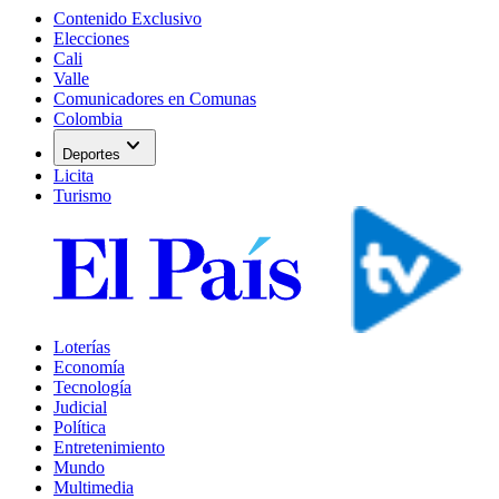
Contenido Exclusivo
Elecciones
Cali
Valle
Comunicadores en Comunas
Colombia
expand_more
Deportes
Licita
Turismo
Loterías
Economía
Tecnología
Judicial
Política
Entretenimiento
Mundo
Multimedia