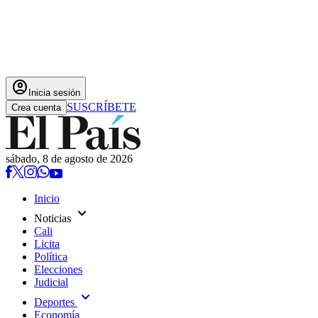
account_circle
Inicia sesión
SUSCRÍBETE
Crea cuenta
sábado, 8 de agosto de 2026
Inicio
expand_more
Noticias
Cali
Licita
Política
Elecciones
Judicial
expand_more
Deportes
Economía