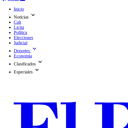
Inicio
expand_more
Noticias
Cali
Licita
Política
Elecciones
Judicial
expand_more
Deportes
Economía
expand_more
Clasificados
expand_more
Especiales