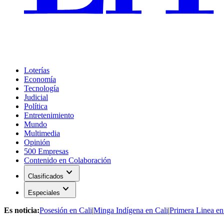
Loterías
Economía
Tecnología
Judicial
Política
Entretenimiento
Mundo
Multimedia
Opinión
500 Empresas
Contenido en Colaboración
expand_more
Clasificados
expand_more
Especiales
Es noticia:
Posesión en Cali
|
Minga Indígena en Cali
|
Primera Linea en