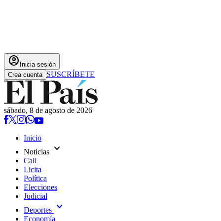
account_circle
Inicia sesión
SUSCRÍBETE
Crea cuenta
sábado, 8 de agosto de 2026
Inicio
expand_more
Noticias
Cali
Licita
Política
Elecciones
Judicial
expand_more
Deportes
Economía