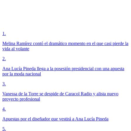
1
.
Melina Ramírez contó el dramático momento en el que casi pierde la
vida al volante
2
.
Ana Lucía Pineda llega a la posesión presidencial con una apuesta
por la moda nacional
3
.
Vanessa de la Torre se despide de Caracol Radio y alista nuevo
proyecto profesional
4
.
Apuestas por el diseñador que vestirá a Ana Lucía Pineda
5
.