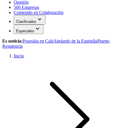
Opinión
500 Empresas
Contenido en Colaboración
expand_more
Clasificados
expand_more
Especiales
Es noticia:
Posesión en Cali
|
Abelardo de la Espriella
|
Puerto
Resistencia
Inicio