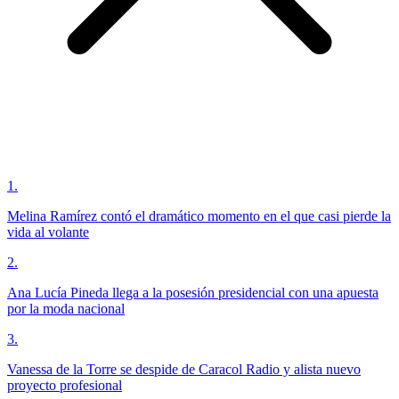
1
.
Melina Ramírez contó el dramático momento en el que casi pierde la
vida al volante
2
.
Ana Lucía Pineda llega a la posesión presidencial con una apuesta
por la moda nacional
3
.
Vanessa de la Torre se despide de Caracol Radio y alista nuevo
proyecto profesional