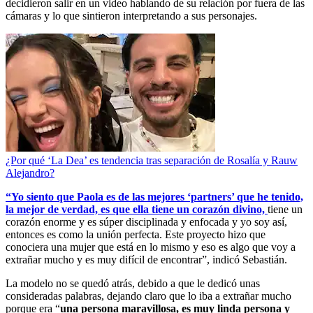
decidieron salir en un video hablando de su relación por fuera de las
cámaras y lo que sintieron interpretando a sus personajes.
¿Por qué ‘La Dea’ es tendencia tras separación de Rosalía y Rauw
Alejandro?
“Yo siento que Paola es de las mejores ‘partners’ que he tenido,
la mejor de verdad, es que ella tiene un corazón divino,
tiene un
corazón enorme y es súper disciplinada y enfocada y yo soy así,
entonces es como la unión perfecta. Este proyecto hizo que
conociera una mujer que está en lo mismo y eso es algo que voy a
extrañar mucho y es muy difícil de encontrar”, indicó Sebastián.
La modelo no se quedó atrás, debido a que le dedicó unas
consideradas palabras, dejando claro que lo iba a extrañar mucho
porque era “
una persona maravillosa, es muy linda persona y