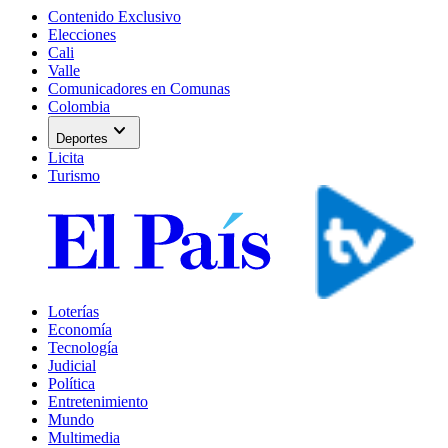
Contenido Exclusivo
Elecciones
Cali
Valle
Comunicadores en Comunas
Colombia
expand_more
Deportes
Licita
Turismo
Loterías
Economía
Tecnología
Judicial
Política
Entretenimiento
Mundo
Multimedia