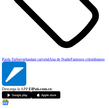
Paola Turbay
sebastian carvajal
Ana de Nadie
Famosos colombianos
Descarga la APP
ElPaís.com.co
: