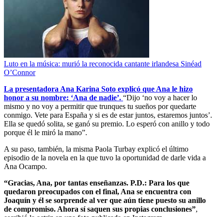
Luto en la música: murió la reconocida cantante irlandesa Sinéad
O’Connor
La presentadora Ana Karina Soto explicó que Ana le hizo
honor a su nombre: ‘Ana de nadie’.
“Dijo ‘no voy a hacer lo
mismo y no voy a permitir que trunques tu sueños por quedarte
conmigo. Vete para España y si es de estar juntos, estaremos juntos’.
Ella se quedó solita, se ganó su premio. Lo esperó con anillo y todo
porque él le miró la mano”.
A su paso, también, la misma Paola Turbay explicó el último
episodio de la novela en la que tuvo la oportunidad de darle vida a
Ana Ocampo.
“Gracias, Ana, por tantas enseñanzas. P.D.: Para los que
quedaron preocupados con el final, Ana se encuentra con
Joaquín y él se sorprende al ver que aún tiene puesto su anillo
de compromiso. Ahora sí saquen sus propias conclusiones”
,